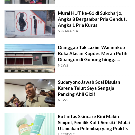
Mural HUT ke-81 di Sukoharjo,
Angka 8 Bergambar Pria Gendut,
Angka 1 Pria Kurus
SURAKARTA
Dianggap Tak Lazim, Wamenkop
Buka Alasan Kopdes Merah Putih
Dibangun di Gunung hingga
Dekat TPA
NEWS
Sudaryono Jawab Soal Bisulan
Karena Telur: Saya Sengaja
Pancing Ahli Gizi!
NEWS
Rutinitas Skincare Kini Makin
Simpel, Pemilik Kulit Sensitif Mulai
Utamakan Pelembap yang Praktis
LIFESTYLE