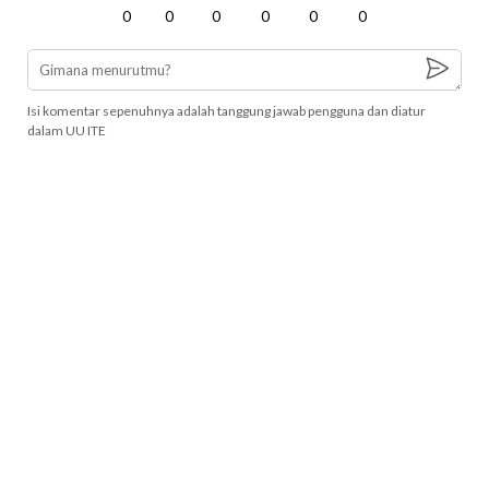
0
0
0
0
0
0
Isi komentar sepenuhnya adalah tanggung jawab pengguna dan diatur
dalam UU ITE