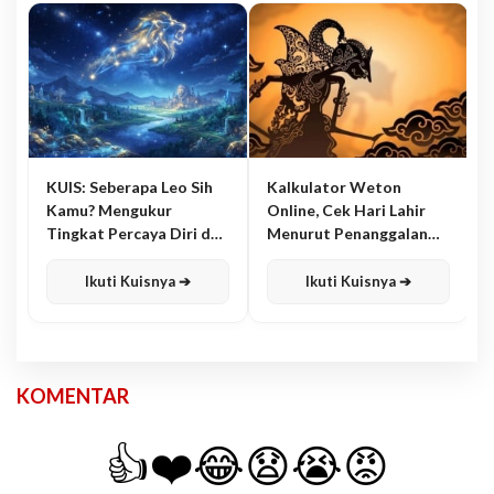
KUIS: Seberapa Leo Sih
Kalkulator Weton
Kamu? Mengukur
Online, Cek Hari Lahir
Tingkat Percaya Diri dan
Menurut Penanggalan
Karisma
Jawa
Ikuti Kuisnya ➔
Ikuti Kuisnya ➔
KOMENTAR
👍
❤️
😂
😧
😭
😡