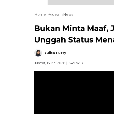
Home
Video
News
Bukan Minta Maaf, 
Unggah Status Men
Yulita Futty
Jum'at, 15 Mei 2026 | 16:49 WIB