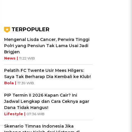
TERPOPULER
Mengenal Lisda Cancer, Perwira Tinggi
Polri yang Pensiun Tak Lama Usai Jadi
Brigjen
News |
11:22 WIB
UIS: Sepatu Mana yang
KUIS: Seberapa Kenal
Pelatih FC Twente Usir Mees Hilgers:
Cocok dengan
Kamu dengan Si Zodiak
Saya Tak Berharap Dia Kembali ke Klub!
Kepribadianmu?
Cancer?
Bola |
17:39 WIB
Ikuti Kuisnya ➔
Ikuti Kuisnya ➔
PIP Termin II 2026 Kapan Cair? Ini
Jadwal Lengkap dan Cara Ceknya agar
Dana Tidak Hangus!
Lifestyle |
07:36 WIB
Skenario Timnas Indonesia Jika