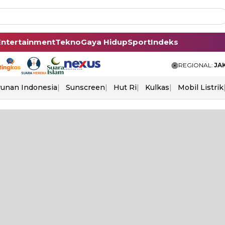
Entertainment
Tekno
Gaya Hidup
Sport
Indeks
REGIONAL:
JA
unan Indonesia
Sunscreen
Hut Ri
Kulkas
Mobil Listrik