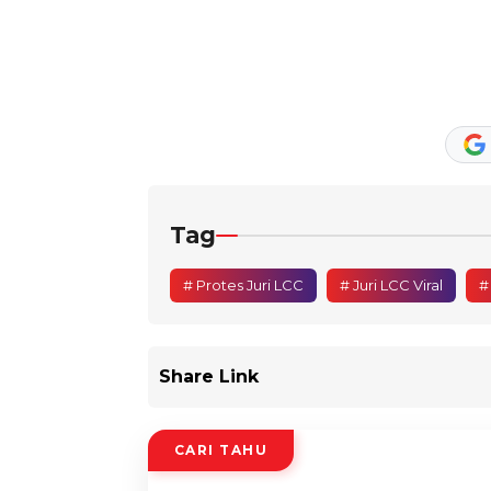
Tag
# Protes Juri LCC
# Juri LCC Viral
#
Share Link
CARI TAHU