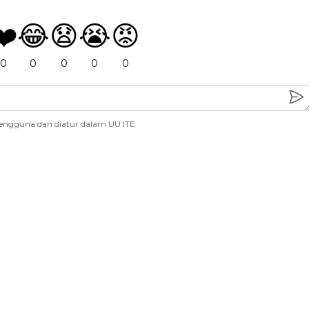
❤️
😂
😧
😭
😡
0
0
0
0
0
engguna dan diatur dalam UU ITE