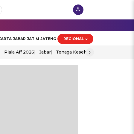
KARTA
JABAR
JATIM
JATENG
REGIONAL
›
Piala Aff 2026
Jabar
Tenaga Kesehatan
Ppad