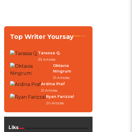
Top Writer Yoursay
Tarassa Q.
33 Articles
Oktavia
Ningrum
31 Articles
Ardina Praf
21 Articles
Ryan Farizzal
20 Articles
Liks