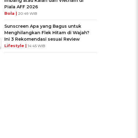
Imbang atau Kalah dari Vietnam di
Piala AFF 2026
Bola |
20:49 WIB
Sunscreen Apa yang Bagus untuk
Menghilangkan Flek Hitam di Wajah?
Ini 3 Rekomendasi sesuai Review
Lifestyle |
14:45 WIB