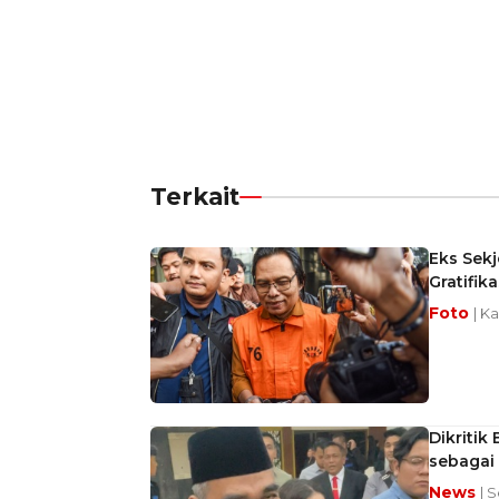
Terkait
Eks Sek
Gratifik
Foto
| K
Dikriti
sebagai
News
| 