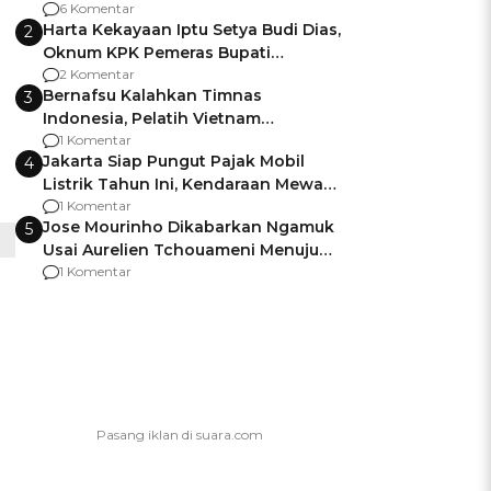
Gagalnya Negara Jamin Keamanan
6 Komentar
Harta Kekayaan Iptu Setya Budi Dias,
2
Oknum KPK Pemeras Bupati
Pemalang
2 Komentar
Bernafsu Kalahkan Timnas
3
Indonesia, Pelatih Vietnam
Berencana Pakai Jimat di Pakansari
1 Komentar
Jakarta Siap Pungut Pajak Mobil
4
Listrik Tahun Ini, Kendaraan Mewah
Kena hingga 75% PKB
1 Komentar
Jose Mourinho Dikabarkan Ngamuk
5
Usai Aurelien Tchouameni Menuju
Manchester United
1 Komentar