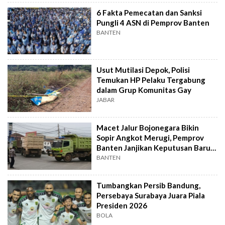
6 Fakta Pemecatan dan Sanksi
Pungli 4 ASN di Pemprov Banten
BANTEN
Usut Mutilasi Depok, Polisi
Temukan HP Pelaku Tergabung
dalam Grup Komunitas Gay
JABAR
Macet Jalur Bojonegara Bikin
Sopir Angkot Merugi, Pemprov
Banten Janjikan Keputusan Baru 4
Hari Lagi
BANTEN
Tumbangkan Persib Bandung,
Persebaya Surabaya Juara Piala
Presiden 2026
BOLA