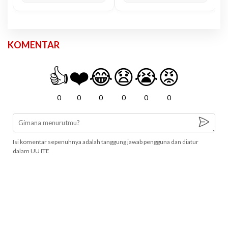
KOMENTAR
👍
❤️
😂
😧
😭
😡
0
0
0
0
0
0
Isi komentar sepenuhnya adalah tanggung jawab pengguna dan diatur
dalam UU ITE