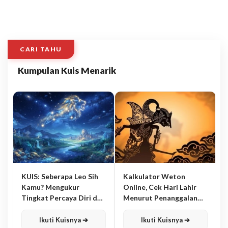
CARI TAHU
Kumpulan Kuis Menarik
KUIS: Seberapa Leo Sih
Kalkulator Weton
Kamu? Mengukur
Online, Cek Hari Lahir
Tingkat Percaya Diri dan
Menurut Penanggalan
Karisma
Jawa
Ikuti Kuisnya ➔
Ikuti Kuisnya ➔