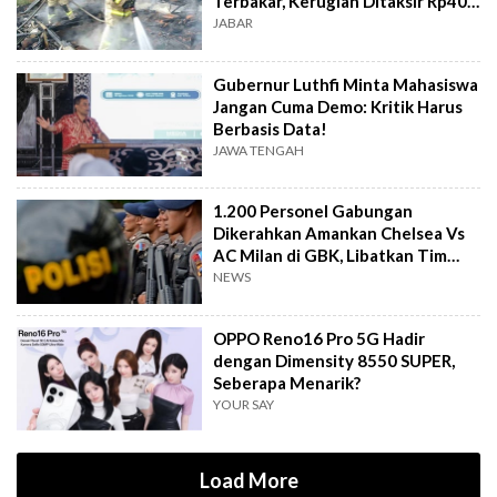
Terbakar, Kerugian Ditaksir Rp40
Juta
JABAR
Gubernur Luthfi Minta Mahasiswa
Jangan Cuma Demo: Kritik Harus
Berbasis Data!
JAWA TENGAH
1.200 Personel Gabungan
Dikerahkan Amankan Chelsea Vs
AC Milan di GBK, Libatkan Tim
Jibom hingga K-9
NEWS
OPPO Reno16 Pro 5G Hadir
dengan Dimensity 8550 SUPER,
Seberapa Menarik?
YOUR SAY
Load More