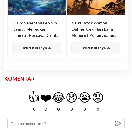
KUIS: Seberapa Leo Sih
Kalkulator Weton
Kamu? Mengukur
Online, Cek Hari Lahir
Tingkat Percaya Diri dan
Menurut Penanggalan
Karisma
Jawa
Ikuti Kuisnya ➔
Ikuti Kuisnya ➔
KOMENTAR
👍
❤️
😂
😧
😭
😡
0
0
0
0
0
0