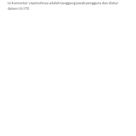
Isi komentar sepenuhnya adalah tanggung jawab pengguna dan diatur
dalam UU ITE