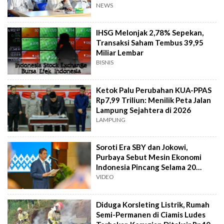
NEWS
IHSG Melonjak 2,78% Sepekan,
Transaksi Saham Tembus 39,95
Miliar Lembar
BISNIS
Ketok Palu Perubahan KUA-PPAS
Rp7,99 Triliun: Menilik Peta Jalan
Lampung Sejahtera di 2026
LAMPUNG
Soroti Era SBY dan Jokowi,
Purbaya Sebut Mesin Ekonomi
Indonesia Pincang Selama 20
Tahun
VIDEO
Diduga Korsleting Listrik, Rumah
Semi-Permanen di Ciamis Ludes