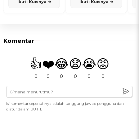
Ikuti Kuisnya ➔
Ikuti Kuisnya ➔
Komentar
👍
❤️
😂
😧
😭
😡
0
0
0
0
0
0
Isi komentar sepenuhnya adalah tanggung jawab pengguna dan
diatur dalam UU ITE