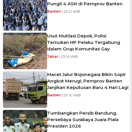
Pungli 4 ASN di Pemprov Banten
Banten
| 23:21 WIB
Usut Mutilasi Depok, Polisi
Temukan HP Pelaku Tergabung
dalam Grup Komunitas Gay
Jabar
| 23:14 WIB
Macet Jalur Bojonegara Bikin Sopir
Angkot Merugi, Pemprov Banten
Janjikan Keputusan Baru 4 Hari Lagi
Banten
| 23:10 WIB
Tumbangkan Persib Bandung,
Persebaya Surabaya Juara Piala
Presiden 2026