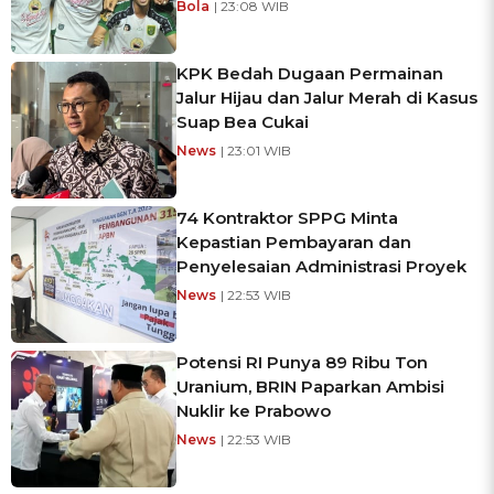
Bola
| 23:08 WIB
KPK Bedah Dugaan Permainan
Jalur Hijau dan Jalur Merah di Kasus
Suap Bea Cukai
News
| 23:01 WIB
74 Kontraktor SPPG Minta
Kepastian Pembayaran dan
Penyelesaian Administrasi Proyek
News
| 22:53 WIB
Potensi RI Punya 89 Ribu Ton
Uranium, BRIN Paparkan Ambisi
Nuklir ke Prabowo
News
| 22:53 WIB