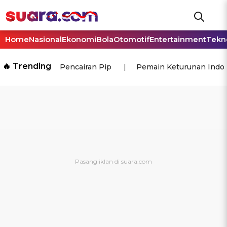
Home
Nasional
Ekonomi
Bola
Otomotif
Entertainment
Tekn
🔥 Trending
Pencairan Pip
Pemain Keturunan Indo