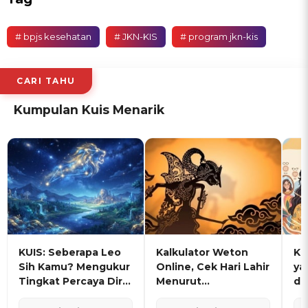
# bpjs kesehatan
# JKN-KIS
# program jkn-kis
CARI TAHU
Kumpulan Kuis Menarik
KUIS: Seberapa Leo
Kalkulator Weton
KU
Sih Kamu? Mengukur
Online, Cek Hari Lahir
ya
Tingkat Percaya Diri
Menurut
de
dan Karisma
Penanggalan Jawa