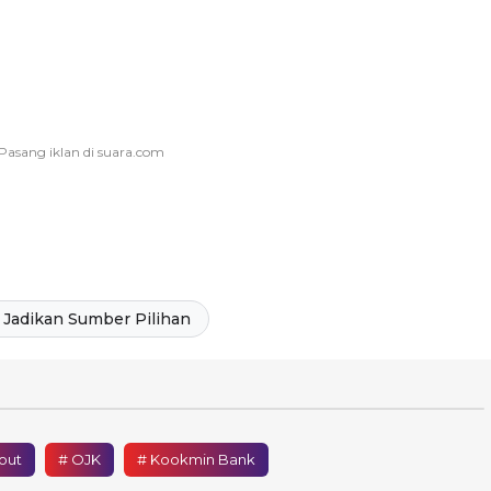
Jadikan Sumber Pilihan
out
# OJK
# Kookmin Bank