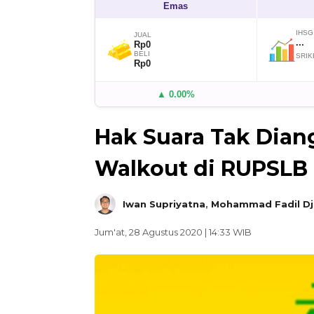
Emas
IHSG
JUAL
...
Rp0
BELI
SRIK
Rp0
▲ 0.00%
Hak Suara Tak Dian
Walkout di RUPSLB
Iwan Supriyatna
,
Mohammad Fadil Dja
Jum'at, 28 Agustus 2020 | 14:33 WIB