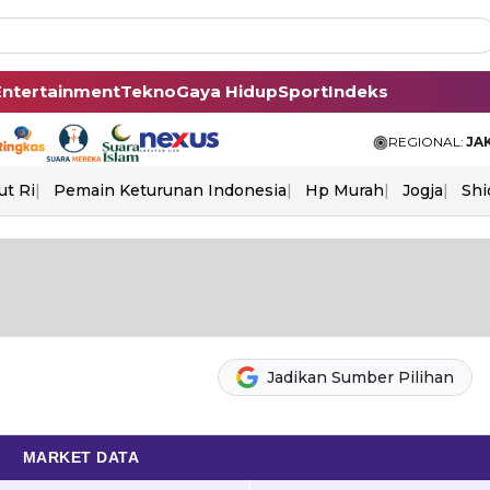
Entertainment
Tekno
Gaya Hidup
Sport
Indeks
REGIONAL:
JA
ut Ri
Pemain Keturunan Indonesia
Hp Murah
Jogja
Shi
Jadikan Sumber Pilihan
MARKET DATA