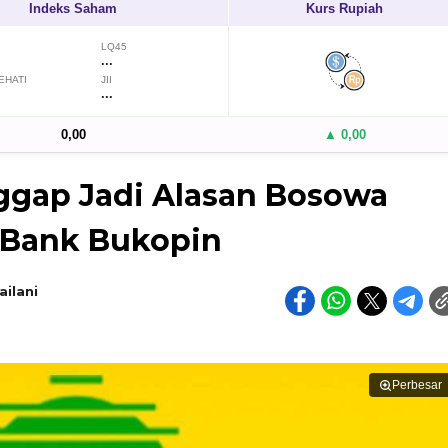
Indeks Saham
Kurs Rupiah
LQ45
...
EHATI
JII
...
0,00
▲ 0,00
ggap Jadi Alasan Bosowa
 Bank Bukopin
ilani
Perbesar