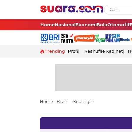
Home
Nasional
Ekonomi
Bola
Otomotif
Trending
Profil
Reshuffle Kabinet
H
Home
Bisnis
Keuangan