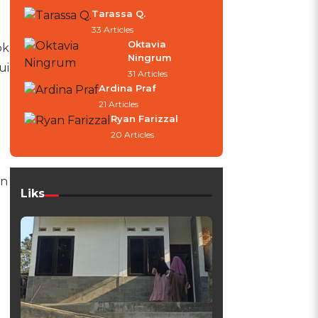
Tarassa Q.
33 Articles
Oktavia
bk
Ningrum
ui
31 Articles
Ardina Praf
21 Articles
Ryan Farizzal
20 Articles
in
Liks