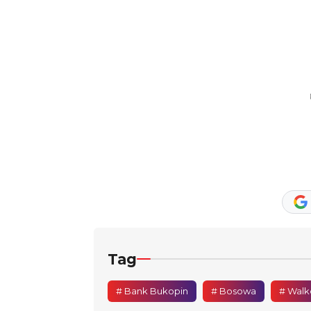
Tag
# Bank Bukopin
# Bosowa
# Walk