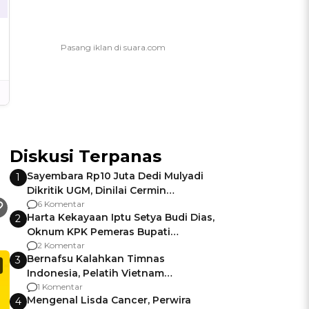
Diskusi Terpanas
Sayembara Rp10 Juta Dedi Mulyadi
1
Dikritik UGM, Dinilai Cermin
Gagalnya Negara Jamin Keamanan
6 Komentar
Harta Kekayaan Iptu Setya Budi Dias,
2
Oknum KPK Pemeras Bupati
Pemalang
2 Komentar
Bernafsu Kalahkan Timnas
3
Indonesia, Pelatih Vietnam
Berencana Pakai Jimat di Pakansari
1 Komentar
Mengenal Lisda Cancer, Perwira
4