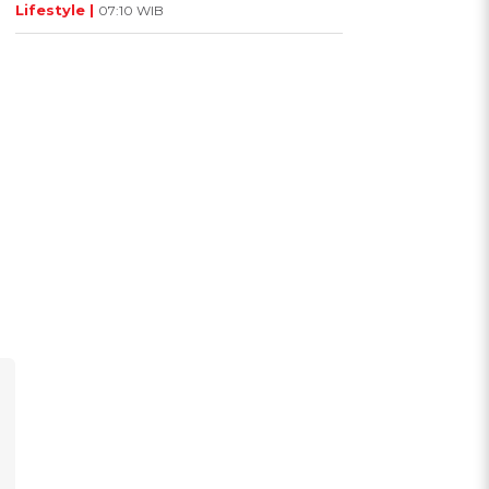
Lifestyle |
07:10 WIB