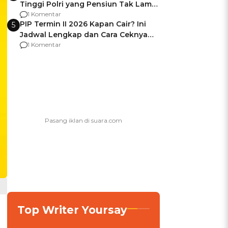
Tinggi Polri yang Pensiun Tak Lama
Usai Jadi Brigjen
1 Komentar
PIP Termin II 2026 Kapan Cair? Ini
5
Jadwal Lengkap dan Cara Ceknya
agar Dana Tidak Hangus!
1 Komentar
Top Writer Yoursay