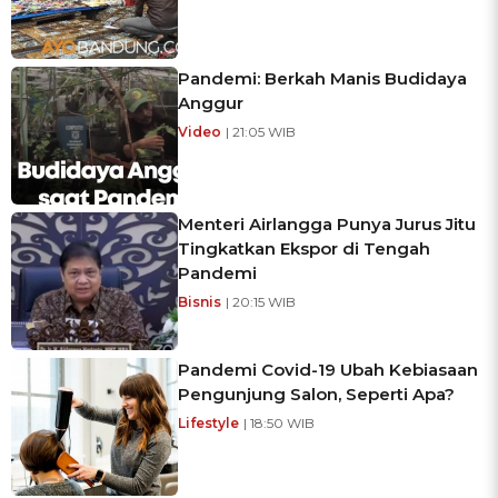
Pandemi: Berkah Manis Budidaya
Anggur
Video
| 21:05 WIB
Menteri Airlangga Punya Jurus Jitu
Tingkatkan Ekspor di Tengah
Pandemi
Bisnis
| 20:15 WIB
Pandemi Covid-19 Ubah Kebiasaan
Pengunjung Salon, Seperti Apa?
Lifestyle
| 18:50 WIB