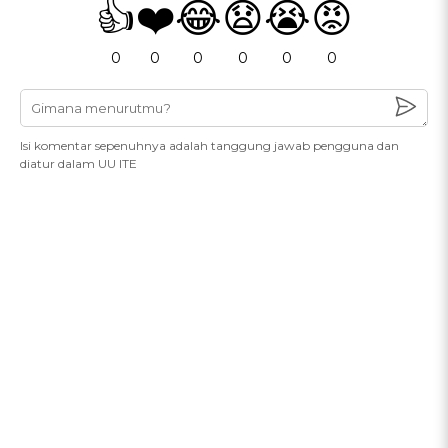
👍
❤️
😂
😧
😭
😡
0
0
0
0
0
0
Isi komentar sepenuhnya adalah tanggung jawab pengguna dan
diatur dalam UU ITE