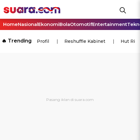
Home
Nasional
Ekonomi
Bola
Otomotif
Entertainment
Tekn
🔥 Trending
Profil
Reshuffle Kabinet
Hut Ri