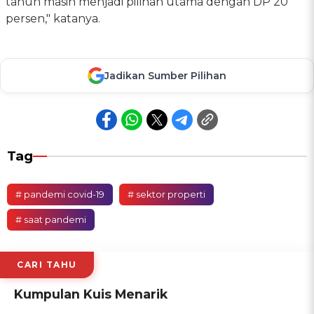
tahun masih menjadi pilihan utama dengan DP 20
persen," katanya.
Jadikan Sumber Pilihan
Tag
# pandemi covid-19
# sektor properti
# saat pandemi
CARI TAHU
Kumpulan Kuis Menarik