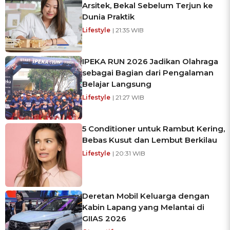
Arsitek, Bekal Sebelum Terjun ke
Dunia Praktik
Lifestyle
| 21:35 WIB
IPEKA RUN 2026 Jadikan Olahraga
sebagai Bagian dari Pengalaman
Belajar Langsung
Lifestyle
| 21:27 WIB
5 Conditioner untuk Rambut Kering,
Bebas Kusut dan Lembut Berkilau
Lifestyle
| 20:31 WIB
Deretan Mobil Keluarga dengan
Kabin Lapang yang Melantai di
GIIAS 2026