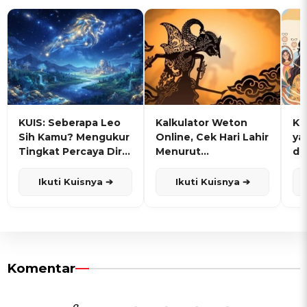
KUIS: Seberapa Leo
Kalkulator Weton
KU
Sih Kamu? Mengukur
Online, Cek Hari Lahir
ya
Tingkat Percaya Diri
Menurut
de
dan Karisma
Penanggalan Jawa
Ikuti Kuisnya ➔
Ikuti Kuisnya ➔
Komentar