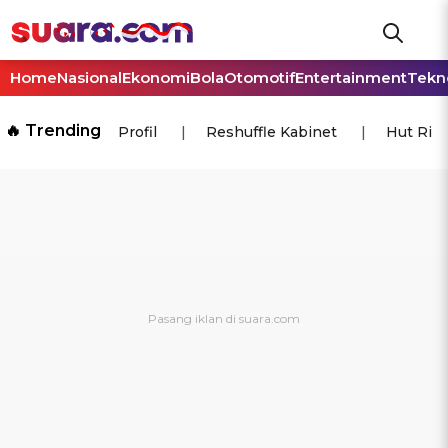
Home
Nasional
Ekonomi
Bola
Otomotif
Entertainment
Tekn
🔥 Trending
Profil
Reshuffle Kabinet
Hut Ri