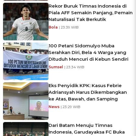
Rekor Buruk Timnas Indonesia di
Piala AFF Semakin Panjang, Pemain
Naturalisasi Tak Berkutik
Bola
| 23:39 WIB
100 Petani Sidomulyo Muba
Serahkan Diri, Bela 4 Warga yang
Dituduh Mencuri di Kebun Sendiri
Sumsel
| 23:34 WIB
Eks Penyidik KPK: Kasus Febrie
Adriansyah Harus Dikembangkan
ke Atas, Bawah, dan Samping
News
| 23:29 WIB
Dari Batam Menuju Timnas
Indonesia, Garudayaksa FC Buka