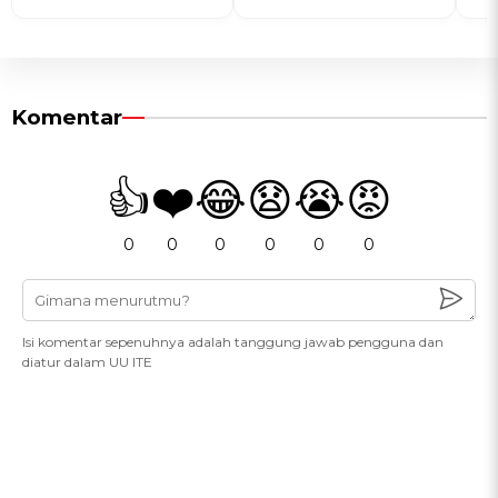
Komentar
👍
❤️
😂
😧
😭
😡
0
0
0
0
0
0
Isi komentar sepenuhnya adalah tanggung jawab pengguna dan
diatur dalam UU ITE