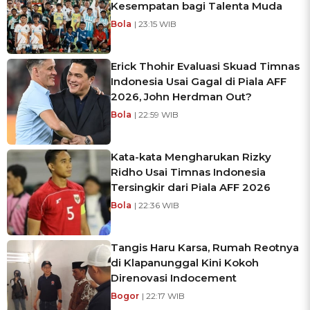
Kesempatan bagi Talenta Muda
Bola
| 23:15 WIB
Erick Thohir Evaluasi Skuad Timnas
Indonesia Usai Gagal di Piala AFF
2026, John Herdman Out?
Bola
| 22:59 WIB
Kata-kata Mengharukan Rizky
Ridho Usai Timnas Indonesia
Tersingkir dari Piala AFF 2026
Bola
| 22:36 WIB
Tangis Haru Karsa, Rumah Reotnya
di Klapanunggal Kini Kokoh
Direnovasi Indocement
Bogor
| 22:17 WIB