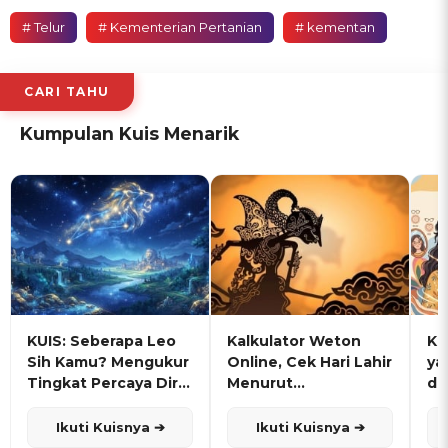
# Telur
# Kementerian Pertanian
# kementan
CARI TAHU
Kumpulan Kuis Menarik
KUIS: Seberapa Leo
Kalkulator Weton
KU
Sih Kamu? Mengukur
Online, Cek Hari Lahir
ya
Tingkat Percaya Diri
Menurut
de
dan Karisma
Penanggalan Jawa
Ikuti Kuisnya ➔
Ikuti Kuisnya ➔