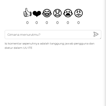
👍
❤️
😂
😧
😭
😡
0
0
0
0
0
0
Isi komentar sepenuhnya adalah tanggung jawab pengguna dan
diatur dalam UU ITE