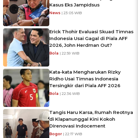
Kasus Eks Jampidsus
News
| 23:05 WIB
Erick Thohir Evaluasi Skuad Timnas
Indonesia Usai Gagal di Piala AFF
2026, John Herdman Out?
Bola
| 22:59 WIB
Kata-kata Mengharukan Rizky
Ridho Usai Timnas Indonesia
Tersingkir dari Piala AFF 2026
Bola
| 22:36 WIB
Tangis Haru Karsa, Rumah Reotnya
di Klapanunggal Kini Kokoh
Direnovasi Indocement
Bogor
| 22:17 WIB