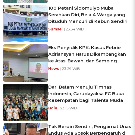
100 Petani Sidomulyo Muba
Serahkan Diri, Bela 4 Warga yang
Dituduh Mencuri di Kebun Sendiri
Sumsel
| 23:34 WIB
Eks Penyidik KPK: Kasus Febrie
Adriansyah Harus Dikembangkan
ke Atas, Bawah, dan Samping
News
| 23:29 WIB
Dari Batam Menuju Timnas
Indonesia, Garudayaksa FC Buka
Kesempatan bagi Talenta Muda
Bola
| 23:15 WIB
Tak Berdiri Sendiri, Pengamat Unas
Endus Ada Sosok Berpengaruh di