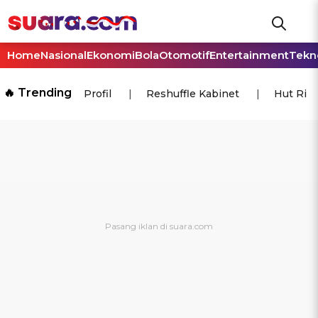
Home
Nasional
Ekonomi
Bola
Otomotif
Entertainment
Tekn
🔥 Trending
Profil
Reshuffle Kabinet
Hut Ri