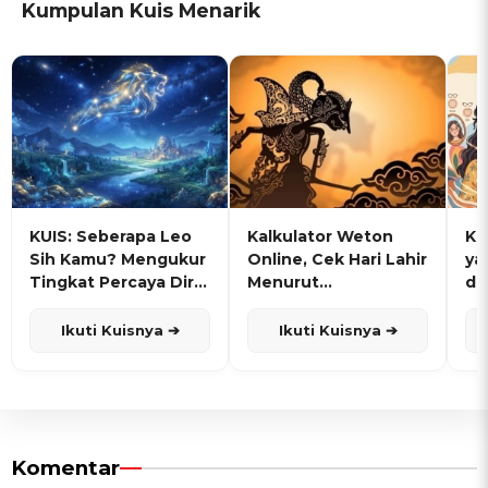
Kumpulan Kuis Menarik
KUIS: Seberapa Leo
Kalkulator Weton
KU
Sih Kamu? Mengukur
Online, Cek Hari Lahir
ya
Tingkat Percaya Diri
Menurut
de
dan Karisma
Penanggalan Jawa
Ikuti Kuisnya ➔
Ikuti Kuisnya ➔
Komentar