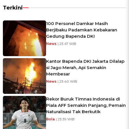
Terkini
100 Personel Damkar Masih
Berjibaku Padamkan Kebakaran
Gedung Bapenda DKI
News
| 23:47 WIB
Kantor Bapenda DKI Jakarta Dilalap
si Jago Merah, Api Semakin
Membesar
News
| 23:40 WIB
Rekor Buruk Timnas Indonesia di
Piala AFF Semakin Panjang, Pemain
Naturalisasi Tak Berkutik
Bola
| 23:39 WIB