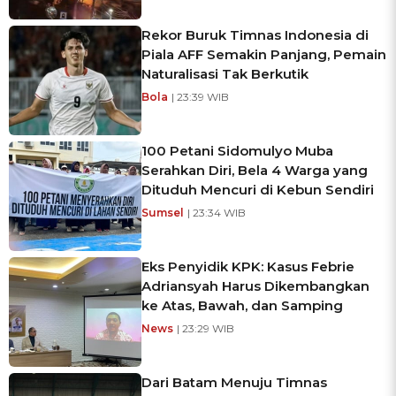
Rekor Buruk Timnas Indonesia di
Piala AFF Semakin Panjang, Pemain
Naturalisasi Tak Berkutik
Bola
| 23:39 WIB
100 Petani Sidomulyo Muba
Serahkan Diri, Bela 4 Warga yang
Dituduh Mencuri di Kebun Sendiri
Sumsel
| 23:34 WIB
Eks Penyidik KPK: Kasus Febrie
Adriansyah Harus Dikembangkan
ke Atas, Bawah, dan Samping
News
| 23:29 WIB
Dari Batam Menuju Timnas