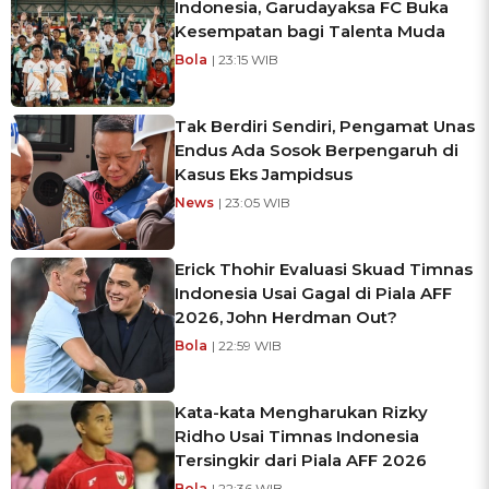
Indonesia, Garudayaksa FC Buka
Kesempatan bagi Talenta Muda
Bola
| 23:15 WIB
Tak Berdiri Sendiri, Pengamat Unas
Endus Ada Sosok Berpengaruh di
Kasus Eks Jampidsus
News
| 23:05 WIB
Erick Thohir Evaluasi Skuad Timnas
Indonesia Usai Gagal di Piala AFF
2026, John Herdman Out?
Bola
| 22:59 WIB
Kata-kata Mengharukan Rizky
Ridho Usai Timnas Indonesia
Tersingkir dari Piala AFF 2026
Bola
| 22:36 WIB