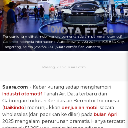
Pengunjung melihat mobil yang dipamerkan dalam pameran otomotif
Gaikindo Indonesia International Auto Show (GIIAS) 2024 di ICE BSD City,
Tangerang, Selasa (23/7/2024). [Suara.com/Alfian Winanto]
Suara.com -
Kabar kurang sedap menghampiri
industri otomotif
Tanah Air. Data terbaru dari
Gabungan Industri Kendaraan Bermotor Indonesia
(
Gaikindo
) menunjukkan
penjualan mobil
secara
wholesales (dari pabrikan ke diler) pada
bulan April
2025 mengalami penurunan dramatis. Hanya tercatat