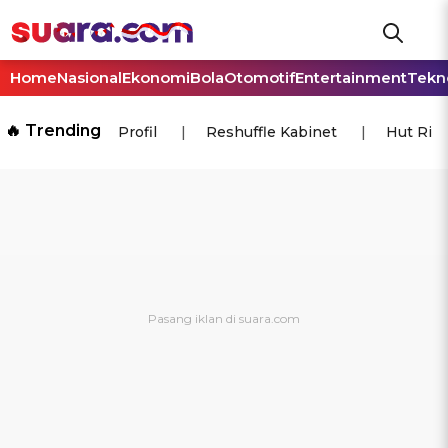
Home
Nasional
Ekonomi
Bola
Otomotif
Entertainment
Tekn
🔥 Trending
Profil
Reshuffle Kabinet
Hut Ri