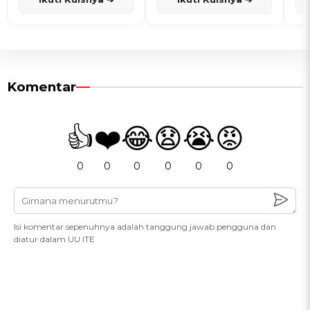
Komentar
👍
❤️
😂
😧
😭
😡
0
0
0
0
0
0
Isi komentar sepenuhnya adalah tanggung jawab pengguna dan
diatur dalam UU ITE