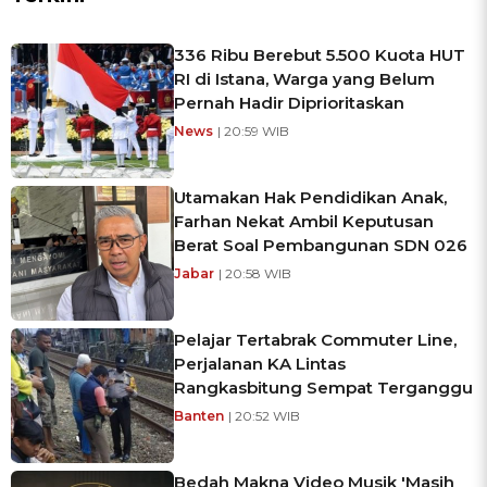
336 Ribu Berebut 5.500 Kuota HUT
RI di Istana, Warga yang Belum
Pernah Hadir Diprioritaskan
News
| 20:59 WIB
Utamakan Hak Pendidikan Anak,
Farhan Nekat Ambil Keputusan
Berat Soal Pembangunan SDN 026
Jabar
| 20:58 WIB
Pelajar Tertabrak Commuter Line,
Perjalanan KA Lintas
Rangkasbitung Sempat Terganggu
Banten
| 20:52 WIB
Bedah Makna Video Musik 'Masih