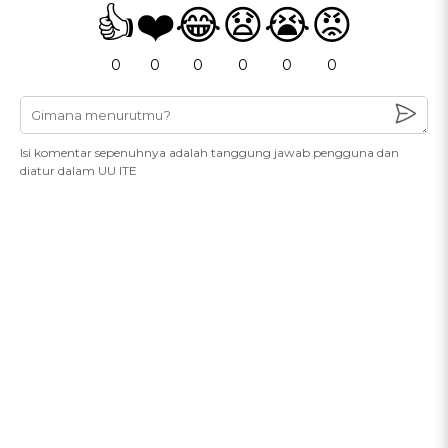
👍
❤️
😂
😧
😭
😡
0
0
0
0
0
0
Isi komentar sepenuhnya adalah tanggung jawab pengguna dan
diatur dalam UU ITE