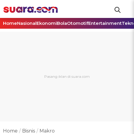
Home
Nasional
Ekonomi
Bola
Otomotif
Entertainment
Tekn
Home
Bisnis
Makro