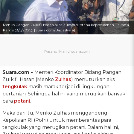
Menko Pangan Zulkifli Hasan alias Zulhas di Istana Kepresidenan, Jakarta,
Kamis (8/5/2025). [Suara.com/Bagaskara]
Suara.com -
Menteri Koordinator Bidang Pangan
Zulkifli Hasan (Menko
Zulhas
) menuturkan aksi
tengkulak
masih marak terjadi di lingkungan
pertanian. Sehingga hal ini yang merugikan banyak
para
petani
.
Maka dari itu, Menko Zulhas menggandeng
Kepolisian RI (Polri) untuk memberantas para
tengkulak yang merugikan petani. Dalam hal ini,