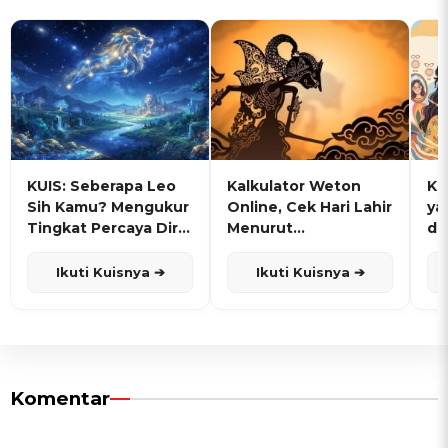
KUIS: Seberapa Leo
Kalkulator Weton
KU
Sih Kamu? Mengukur
Online, Cek Hari Lahir
ya
Tingkat Percaya Diri
Menurut
de
dan Karisma
Penanggalan Jawa
Ikuti Kuisnya ➔
Ikuti Kuisnya ➔
Komentar