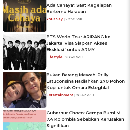
Ada Cahaya': Saat Kegelapan
Bertemu Harapan
Your Say
| 20:50 WIB
BTS World Tour ARIRANG ke
Jakarta, Visa Siapkan Akses
Eksklusif untuk ARMY
Lifestyle
| 20:49 WIB
Bukan Barang Mewah, Prilly
Latuconsina Hadiahkan 270 Pohon
Kopi untuk Omara Esteghlal
Entertainment
| 20:42 WIB
Gubernur Choco: Gempa Bumi M
7,4 Kolombia Sebabkan Kerusakan
Signifikan