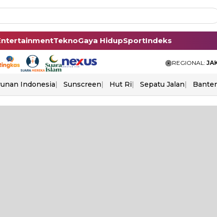
Entertainment
Tekno
Gaya Hidup
Sport
Indeks
REGIONAL:
JA
unan Indonesia
Sunscreen
Hut Ri
Sepatu Jalan
Bante