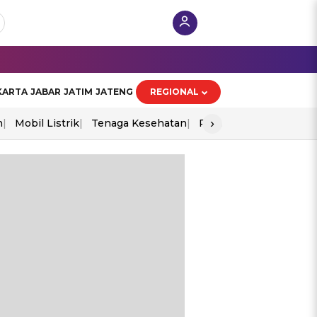
KARTA
JABAR
JATIM
JATENG
REGIONAL
›
n
Mobil Listrik
Tenaga Kesehatan
Perang As-Iran
Ekon