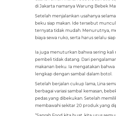
di Jakarta namanya Warung Bebek Mas Yo
Setelah menjalankan usahanya selam
beku siap makan. Ide tersebut munc
ternyata tidak mudah. Menurutnya,
biaya sewa ruko, serta harus selalu siap
Ia juga menuturkan bahwa sering kal
pembeli tidak datang. Dari pengalama
makanan beku. Ia mengatakan bahwa 
lengkap dengan sambal dalam botol.
Setelah berjalan cukup lama, Lina s
berbagai variasi sambal kemasan, beb
pedas yang dibekukan. Setelah memili
membawahi sekitar 20 produk yang dipr
“Sanrah Food kita buat, kita urus semu