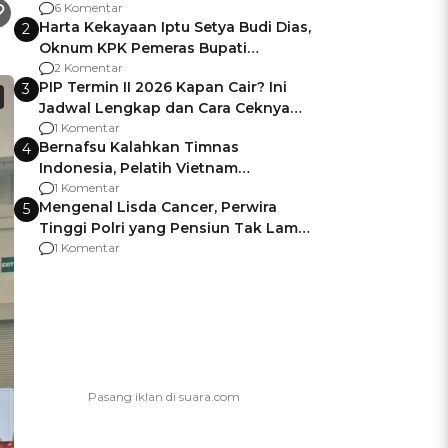
Gagalnya Negara Jamin Keamanan
6 Komentar
Harta Kekayaan Iptu Setya Budi Dias,
2
Oknum KPK Pemeras Bupati
Pemalang
2 Komentar
PIP Termin II 2026 Kapan Cair? Ini
3
Jadwal Lengkap dan Cara Ceknya
agar Dana Tidak Hangus!
1 Komentar
Bernafsu Kalahkan Timnas
4
Indonesia, Pelatih Vietnam
Berencana Pakai Jimat di Pakansari
1 Komentar
Mengenal Lisda Cancer, Perwira
5
Tinggi Polri yang Pensiun Tak Lama
Usai Jadi Brigjen
1 Komentar