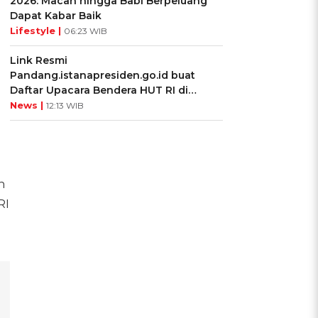
2026: Macan hingga Babi Berpeluang
Dapat Kabar Baik
Lifestyle |
06:23 WIB
Link Resmi
Pandang.istanapresiden.go.id buat
Daftar Upacara Bendera HUT RI di
Istana Negara
News |
12:13 WIB
i
n
RI