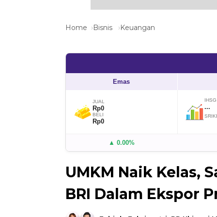
Home
Bisnis
Keuangan
Emas
IHSG
JUAL
...
Rp0
BELI
SRIK
Rp0
▲ 0.00%
UMKM Naik Kelas, S
BRI Dalam Ekspor P