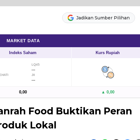
Jadikan Sumber Pilihan
MARKET DATA
Indeks Saham
Kurs Rupiah
LQ45
...
EHATI
JII
...
0,00
▲ 0,00
anrah Food Buktikan Peran
roduk Lokal