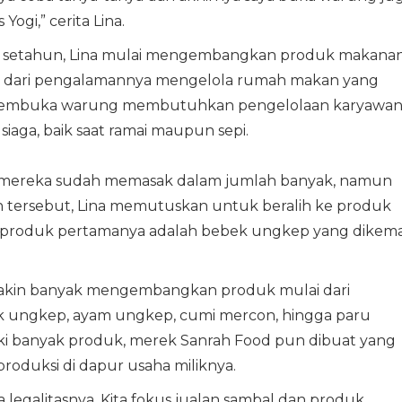
gi,” cerita Lina.
a setahun, Lina mulai mengembangkan produk makana
ul dari pengalamannya mengelola rumah makan yang
 membuka warung membutuhkan pengelolaan karyawan
 siaga, baik saat ramai maupun sepi.
i mereka sudah memasak dalam jumlah banyak, namun
n tersebut, Lina memutuskan untuk beralih ke produk
produk pertamanya adalah bebek ungkep yang dikema
emakin banyak mengembangkan produk mulai dari
ek ungkep, ayam ungkep, cumi mercon, hingga paru
ki banyak produk, merek Sanrah Food pun dibuat yang
oduksi di dapur usaha miliknya.
a legalitasnya. Kita fokus jualan sambal dan produk