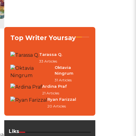
Top Writer Yoursay
Tarassa Q.
33 Articles
Oktavia
Ningrum
31 Articles
Ardina Praf
21 Articles
Ryan Farizzal
20 Articles
Liks
ga