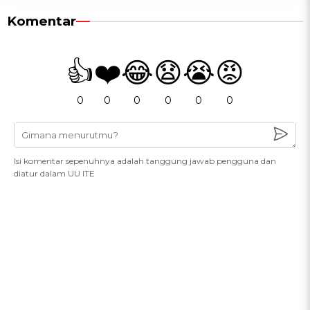
Komentar
👍
❤️
😂
😧
😭
😡
0
0
0
0
0
0
Isi komentar sepenuhnya adalah tanggung jawab pengguna dan
diatur dalam UU ITE