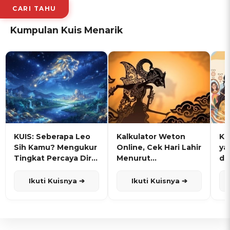
CARI TAHU
Kumpulan Kuis Menarik
KUIS: Seberapa Leo
Kalkulator Weton
KU
Sih Kamu? Mengukur
Online, Cek Hari Lahir
ya
Tingkat Percaya Diri
Menurut
de
dan Karisma
Penanggalan Jawa
Ikuti Kuisnya ➔
Ikuti Kuisnya ➔