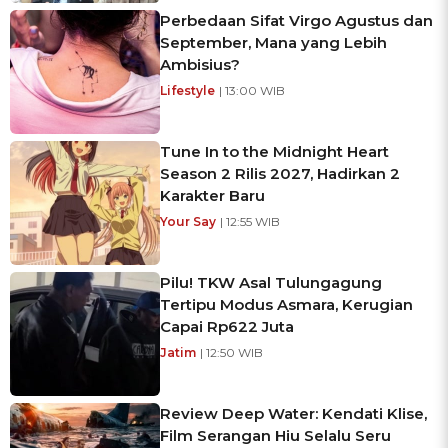
Perbedaan Sifat Virgo Agustus dan
September, Mana yang Lebih
Ambisius?
Lifestyle
| 13:00 WIB
Tune In to the Midnight Heart
Season 2 Rilis 2027, Hadirkan 2
Karakter Baru
Your Say
| 12:55 WIB
Pilu! TKW Asal Tulungagung
Tertipu Modus Asmara, Kerugian
Capai Rp622 Juta
Jatim
| 12:50 WIB
Review Deep Water: Kendati Klise,
Film Serangan Hiu Selalu Seru