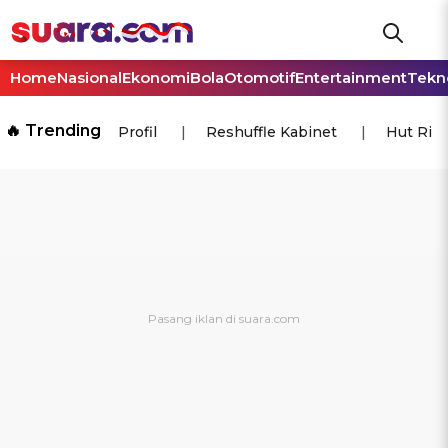
Home
Nasional
Ekonomi
Bola
Otomotif
Entertainment
Tekn
🔥 Trending
Profil
Reshuffle Kabinet
Hut Ri