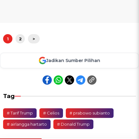
1
2
>
Jadikan Sumber Pilihan
Tag
# Tarif Trump
# Celios
# prabowo subianto
# airlangga hartarto
# Donald Trump