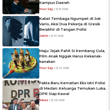
Kampus Daerah
Your Say
| 13:15 WIB
Kabel Tembaga Ngumpet di Jok
Vario, Aksi Dua Pekerja di Gresik
Berakhir di Tangan Polisi
Jatim
| 13:13 WIB
Maju: Jejak Pahit Si Kembang Gula,
Film Anak Nggak Harus Kekanak-
kanakan
Your Say
| 13:10 WIB
Fakta Baru Kematian Eks Istri Polisi
di Medan: Keluarga Temukan Luka,
DPR Siap Kawal
News
| 13:05 WIB