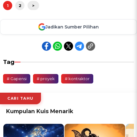
1
2
>
Jadikan Sumber Pilihan
Tag
# Gapensi
# proyek
# kontraktor
CARI TAHU
Kumpulan Kuis Menarik