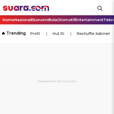
Home
Nasional
Ekonomi
Bola
Otomotif
Entertainment
Tekn
🔥 Trending
Profil
Hut Ri
Reshuffle Kabinet