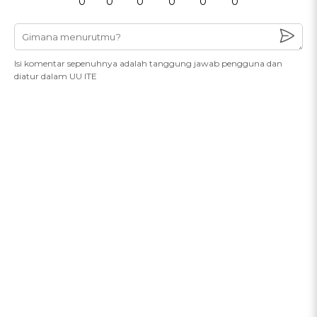
0
0
0
0
0
0
Isi komentar sepenuhnya adalah tanggung jawab pengguna dan
diatur dalam UU ITE