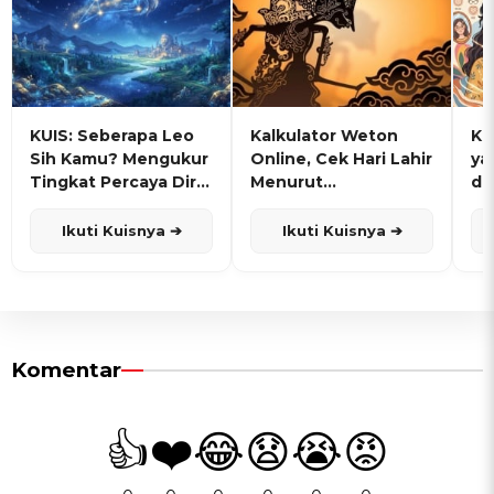
KUIS: Seberapa Leo
Kalkulator Weton
KU
Sih Kamu? Mengukur
Online, Cek Hari Lahir
ya
Tingkat Percaya Diri
Menurut
de
dan Karisma
Penanggalan Jawa
Ikuti Kuisnya ➔
Ikuti Kuisnya ➔
Komentar
👍
❤️
😂
😧
😭
😡