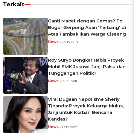
Terkait
Ganti Macet dengan Cemas? Tol
Bogor-Serpong Akan 'Terbang' di
Atas Tambak Ikan Warga Ciseeng
News
| 23:15 WIB
Roy Suryo Bongkar Habis Proyek
Mobil SMK Jokowi: Janji Palsu dan
Tunggangan Politik?
News
| 06:51 WIB
Viral Dugaan Nepotisme Sherly
Tjoanda: Proyek Keluarga Mulus,
Janji untuk Korban Bencana
Kandas?
News
| 19:19 WIB