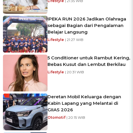
Lifestyle
| 21:35 WIB
IPEKA RUN 2026 Jadikan Olahraga
sebagai Bagian dari Pengalaman
Belajar Langsung
Lifestyle
| 21:27 WIB
5 Conditioner untuk Rambut Kering,
Bebas Kusut dan Lembut Berkilau
Lifestyle
| 20:31 WIB
Deretan Mobil Keluarga dengan
Kabin Lapang yang Melantai di
GIIAS 2026
Otomotif
| 20:15 WIB