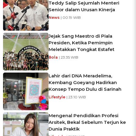
Teddy Salip Sejumlah Menteri
Senior dalam Urusan Kinerja
News
| 00:19 WIB
Jejak Sang Maestro di Piala
Presiden, Ketika Pemimpin
Meletakkan Tongkat Estafet
Bola
| 23:35 WIB
Lahir dari DNA Meradelima,
Kembang Goeyang Hadirkan
Konsep Tempo Dulu di Sarinah
Lifestyle
| 23:10 WIB
Mengenal Pendidikan Profesi
Arsitek, Bekal Sebelum Terjun ke
Dunia Praktik