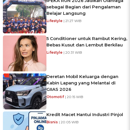
IPEKA RUN 2026 Jadikan Olahraga
sebagai Bagian dari Pengalaman
Belajar Langsung
Lifestyle
| 21:27 WIB
5 Conditioner untuk Rambut Kering,
Bebas Kusut dan Lembut Berkilau
Lifestyle
| 20:31 WIB
Deretan Mobil Keluarga dengan
Kabin Lapang yang Melantai di
GIIAS 2026
Otomotif
| 20:15 WIB
Kredit Macet Hantui Industri Pinjol
Bisnis
| 20:05 WIB