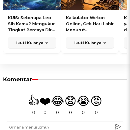
KUIS: Seberapa Leo
Kalkulator Weton
KU
Sih Kamu? Mengukur
Online, Cek Hari Lahir
ya
Tingkat Percaya Diri
Menurut
de
dan Karisma
Penanggalan Jawa
Ikuti Kuisnya ➔
Ikuti Kuisnya ➔
Komentar
👍
❤️
😂
😧
😭
😡
0
0
0
0
0
0