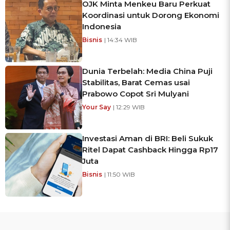
OJK Minta Menkeu Baru Perkuat
Koordinasi untuk Dorong Ekonomi
Indonesia
Bisnis
| 14:34 WIB
Dunia Terbelah: Media China Puji
Stabilitas, Barat Cemas usai
Prabowo Copot Sri Mulyani
Your Say
| 12:29 WIB
Investasi Aman di BRI: Beli Sukuk
Ritel Dapat Cashback Hingga Rp17
Juta
Bisnis
| 11:50 WIB