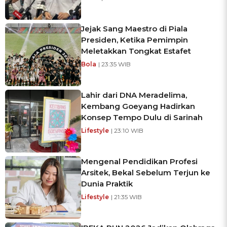
Jejak Sang Maestro di Piala
Presiden, Ketika Pemimpin
Meletakkan Tongkat Estafet
Bola
| 23:35 WIB
Lahir dari DNA Meradelima,
Kembang Goeyang Hadirkan
Konsep Tempo Dulu di Sarinah
Lifestyle
| 23:10 WIB
Mengenal Pendidikan Profesi
Arsitek, Bekal Sebelum Terjun ke
Dunia Praktik
Lifestyle
| 21:35 WIB