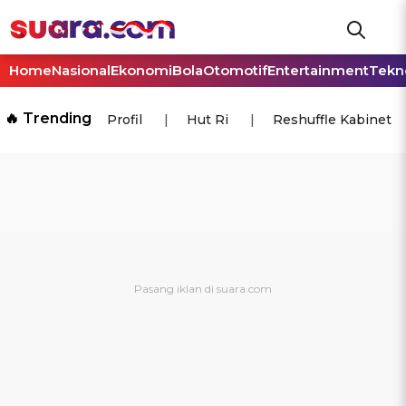
Home
Nasional
Ekonomi
Bola
Otomotif
Entertainment
Tekn
🔥 Trending
Profil
Hut Ri
Reshuffle Kabinet