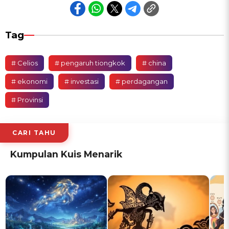
Tag
# Celios
# pengaruh tiongkok
# china
# ekonomi
# investasi
# perdagangan
# Provinsi
CARI TAHU
Kumpulan Kuis Menarik