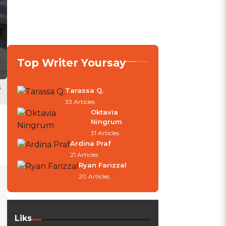
Top Writer Yoursay
s
Tarassa Q.
33 Articles
Oktavia
Ningrum
31 Articles
Ardina Praf
21 Articles
Ryan Farizzal
20 Articles
Liks