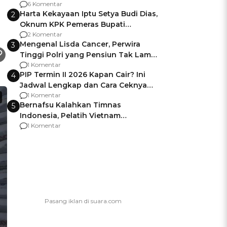
Gagalnya Negara Jamin Keamanan
6 Komentar
Harta Kekayaan Iptu Setya Budi Dias,
2
Oknum KPK Pemeras Bupati
Pemalang
2 Komentar
Mengenal Lisda Cancer, Perwira
3
Tinggi Polri yang Pensiun Tak Lama
Usai Jadi Brigjen
1 Komentar
PIP Termin II 2026 Kapan Cair? Ini
4
Jadwal Lengkap dan Cara Ceknya
agar Dana Tidak Hangus!
1 Komentar
Bernafsu Kalahkan Timnas
5
Indonesia, Pelatih Vietnam
Berencana Pakai Jimat di Pakansari
1 Komentar