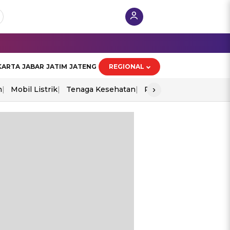
KARTA
JABAR
JATIM
JATENG
REGIONAL
›
n
Mobil Listrik
Tenaga Kesehatan
Perang As-Iran
Ekon