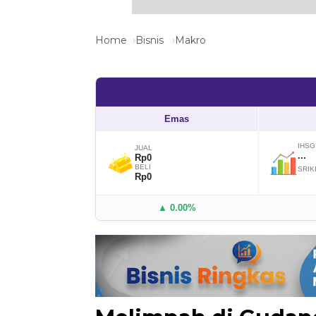
Home
Bisnis
Makro
Emas
IHSG
JUAL
...
Rp0
BELI
SRIK
Rp0
▲ 0.00%