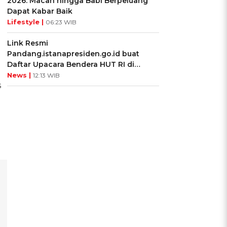
2026: Macan hingga Babi Berpeluang
Dapat Kabar Baik
Lifestyle |
06:23 WIB
Link Resmi
Pandang.istanapresiden.go.id buat
Daftar Upacara Bendera HUT RI di
Istana Negara
News |
12:13 WIB
s