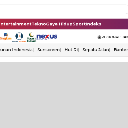
Entertainment
Tekno
Gaya Hidup
Sport
Indeks
REGIONAL:
JA
unan Indonesia
Sunscreen
Hut Ri
Sepatu Jalan
Bante