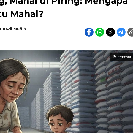
, Mahal di Piring: Mengapa
tu Mahal?
 Fuadi Muflih
Perbesar