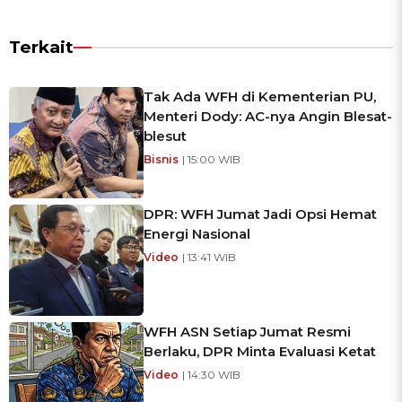
Terkait
Tak Ada WFH di Kementerian PU,
Menteri Dody: AC-nya Angin Blesat-
blesut
Bisnis
| 15:00 WIB
DPR: WFH Jumat Jadi Opsi Hemat
Energi Nasional
Video
| 13:41 WIB
WFH ASN Setiap Jumat Resmi
Berlaku, DPR Minta Evaluasi Ketat
Video
| 14:30 WIB