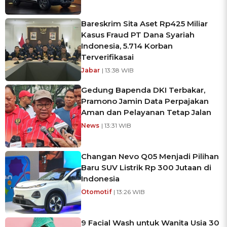
Bareskrim Sita Aset Rp425 Miliar
Kasus Fraud PT Dana Syariah
Indonesia, 5.714 Korban
Terverifikasai
Jabar
| 13:38 WIB
Gedung Bapenda DKI Terbakar,
Pramono Jamin Data Perpajakan
Aman dan Pelayanan Tetap Jalan
News
| 13:31 WIB
Changan Nevo Q05 Menjadi Pilihan
Baru SUV Listrik Rp 300 Jutaan di
Indonesia
Otomotif
| 13:26 WIB
9 Facial Wash untuk Wanita Usia 30