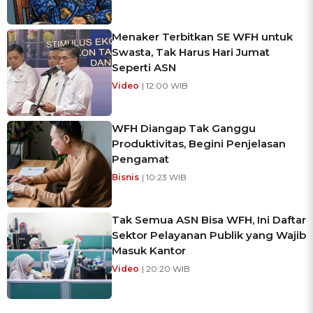
Menaker Terbitkan SE WFH untuk
Swasta, Tak Harus Hari Jumat
Seperti ASN
Video
| 12:00 WIB
WFH Diangap Tak Ganggu
Produktivitas, Begini Penjelasan
Pengamat
Bisnis
| 10:23 WIB
Tak Semua ASN Bisa WFH, Ini Daftar
Sektor Pelayanan Publik yang Wajib
Masuk Kantor
Video
| 20:20 WIB