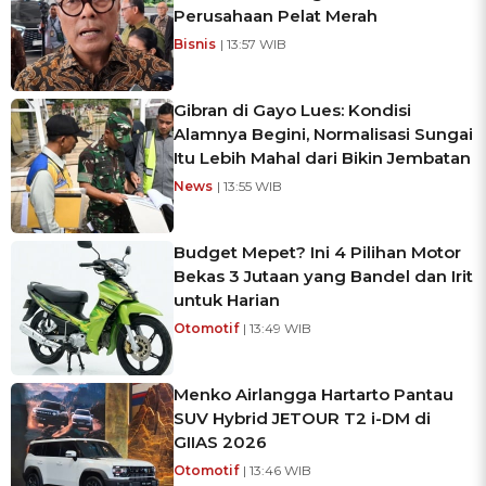
Perusahaan Pelat Merah
Bisnis
| 13:57 WIB
Gibran di Gayo Lues: Kondisi
Alamnya Begini, Normalisasi Sungai
Itu Lebih Mahal dari Bikin Jembatan
News
| 13:55 WIB
Budget Mepet? Ini 4 Pilihan Motor
Bekas 3 Jutaan yang Bandel dan Irit
untuk Harian
Otomotif
| 13:49 WIB
Menko Airlangga Hartarto Pantau
SUV Hybrid JETOUR T2 i-DM di
GIIAS 2026
Otomotif
| 13:46 WIB