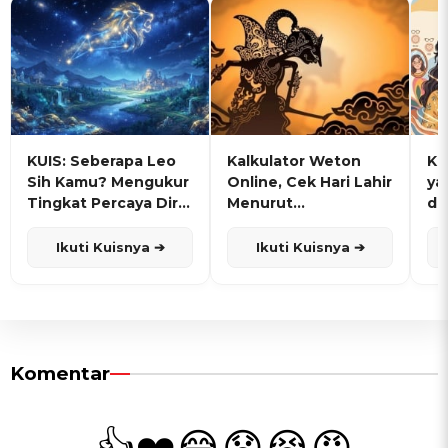
KUIS: Seberapa Leo
Kalkulator Weton
KU
Sih Kamu? Mengukur
Online, Cek Hari Lahir
ya
Tingkat Percaya Diri
Menurut
de
dan Karisma
Penanggalan Jawa
Ikuti Kuisnya ➔
Ikuti Kuisnya ➔
Komentar
👍
❤️
😂
😧
😭
😡