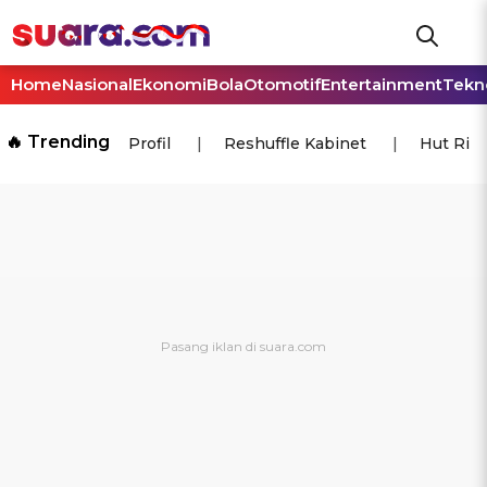
Home
Nasional
Ekonomi
Bola
Otomotif
Entertainment
Tekn
🔥 Trending
Profil
Reshuffle Kabinet
Hut Ri