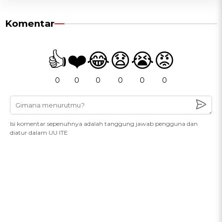
Komentar
👍
❤️
😂
😧
😭
😡
0
0
0
0
0
0
Isi komentar sepenuhnya adalah tanggung jawab pengguna dan
diatur dalam UU ITE