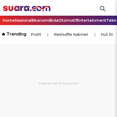
Home
Nasional
Ekonomi
Bola
Otomotif
Entertainment
Tekn
🔥 Trending
Profil
Reshuffle Kabinet
Hut Ri