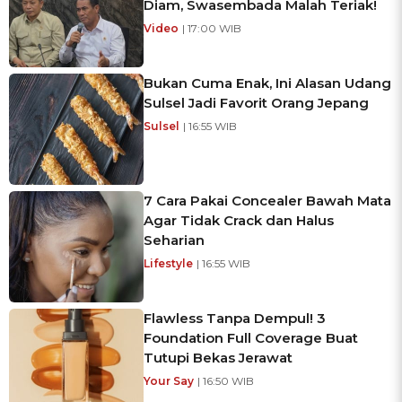
Diam, Swasembada Malah Teriak!
Video
| 17:00 WIB
Bukan Cuma Enak, Ini Alasan Udang
Sulsel Jadi Favorit Orang Jepang
Sulsel
| 16:55 WIB
7 Cara Pakai Concealer Bawah Mata
Agar Tidak Crack dan Halus
Seharian
Lifestyle
| 16:55 WIB
Flawless Tanpa Dempul! 3
Foundation Full Coverage Buat
Tutupi Bekas Jerawat
Your Say
| 16:50 WIB