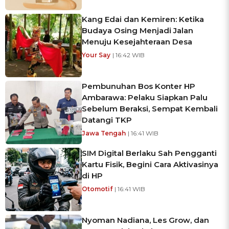
Kang Edai dan Kemiren: Ketika
Budaya Osing Menjadi Jalan
Menuju Kesejahteraan Desa
Your Say
| 16:42 WIB
Pembunuhan Bos Konter HP
Ambarawa: Pelaku Siapkan Palu
Sebelum Beraksi, Sempat Kembali
Datangi TKP
Jawa Tengah
| 16:41 WIB
SIM Digital Berlaku Sah Pengganti
Kartu Fisik, Begini Cara Aktivasinya
di HP
Otomotif
| 16:41 WIB
Nyoman Nadiana, Les Grow, dan