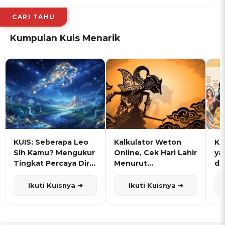
CARI TAHU
Kumpulan Kuis Menarik
KUIS: Seberapa Leo
Kalkulator Weton
KU
Sih Kamu? Mengukur
Online, Cek Hari Lahir
ya
Tingkat Percaya Diri
Menurut
de
dan Karisma
Penanggalan Jawa
Ikuti Kuisnya ➔
Ikuti Kuisnya ➔