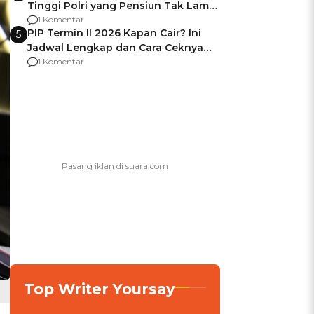
Tinggi Polri yang Pensiun Tak Lama
Usai Jadi Brigjen
1 Komentar
PIP Termin II 2026 Kapan Cair? Ini
5
Jadwal Lengkap dan Cara Ceknya
agar Dana Tidak Hangus!
1 Komentar
Top Writer Yoursay