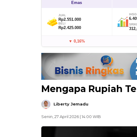
Emas
IHSG
JUAL
6.40
Rp2.551.000
BELI
SRIK
Rp2.425.000
312
▼ 0,16%
Mengapa Rupiah Te
Liberty Jemadu
Senin, 27 April 2026 | 14:00 WIB