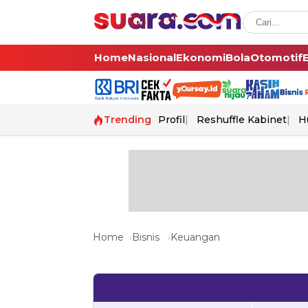
Home
Nasional
Ekonomi
Bola
Otomotif
Trending
Profil
Reshuffle Kabinet
H
Home
Bisnis
Keuangan