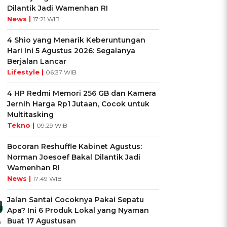
Dilantik Jadi Wamenhan RI
News |
17:21 WIB
4 Shio yang Menarik Keberuntungan
Hari Ini 5 Agustus 2026: Segalanya
Berjalan Lancar
Lifestyle |
06:37 WIB
4 HP Redmi Memori 256 GB dan Kamera
Jernih Harga Rp1 Jutaan, Cocok untuk
Multitasking
Tekno |
09:29 WIB
Bocoran Reshuffle Kabinet Agustus:
Norman Joesoef Bakal Dilantik Jadi
Wamenhan RI
News |
17:49 WIB
Jalan Santai Cocoknya Pakai Sepatu
Apa? Ini 6 Produk Lokal yang Nyaman
Buat 17 Agustusan