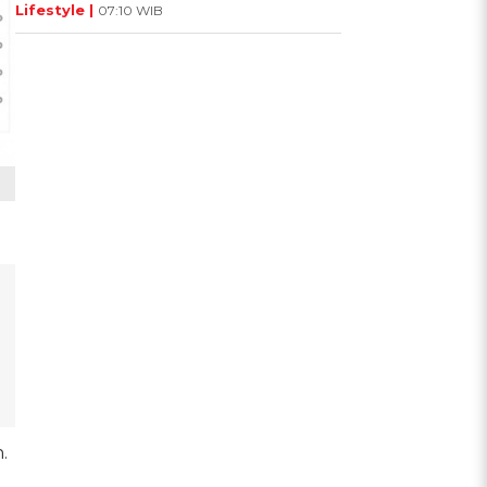
Lifestyle |
07:10 WIB
.