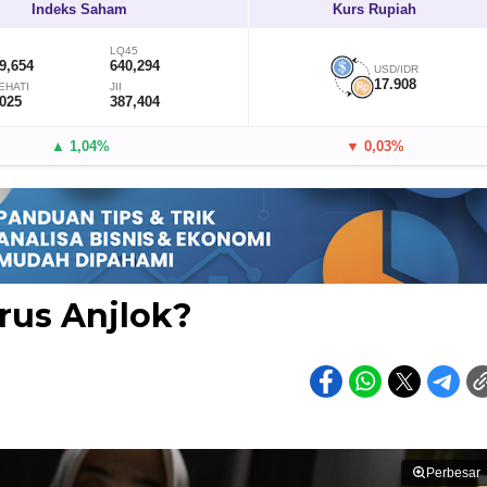
Indeks Saham
Kurs Rupiah
LQ45
9,654
640,294
USD/IDR
17.908
EHATI
JII
,025
387,404
▲ 1,04%
▼ 0,03%
rus Anjlok?
Perbesar