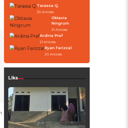
Tarassa Q.
33 Articles
Oktavia
Ningrum
31 Articles
Ardina Praf
21 Articles
Ryan Farizzal
20 Articles
Liks
h