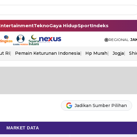
Entertainment
Tekno
Gaya Hidup
Sport
Indeks
REGIONAL:
JA
ut Ri
Pemain Keturunan Indonesia
Hp Murah
Jogja
Shi
Jadikan Sumber Pilihan
MARKET DATA