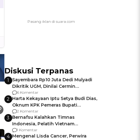
Diskusi Terpanas
Sayembara Rp10 Juta Dedi Mulyadi
1
Dikritik UGM, Dinilai Cermin
Gagalnya Negara Jamin Keamanan
6 Komentar
Harta Kekayaan Iptu Setya Budi Dias,
2
Oknum KPK Pemeras Bupati
Pemalang
2 Komentar
Bernafsu Kalahkan Timnas
3
Indonesia, Pelatih Vietnam
Berencana Pakai Jimat di Pakansari
1 Komentar
Mengenal Lisda Cancer, Perwira
4