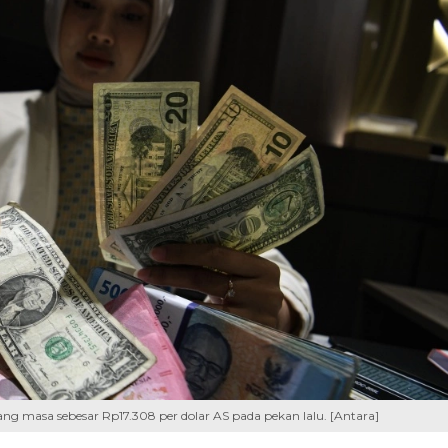
ng masa sebesar Rp17.308 per dolar AS pada pekan lalu. [Antara]