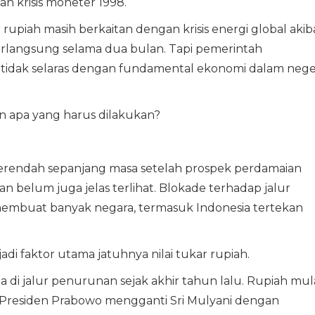
an krisis moneter 1998.
r rupiah masih berkaitan dengan krisis energi global akib
erlangsung selama dua bulan. Tapi pemerintah
ru tidak selaras dengan fundamental ekonomi dalam nege
n apa yang harus dilakukan?
 terendah sepanjang masa setelah prospek perdamaian
ran belum juga jelas terlihat. Blokade terhadap jalur
membuat banyak negara, termasuk Indonesia tertekan
jadi faktor utama jatuhnya nilai tukar rupiah.
da di jalur penurunan sejak akhir tahun lalu. Rupiah mul
h Presiden Prabowo mengganti Sri Mulyani dengan