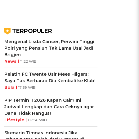
TERPOPULER
Mengenal Lisda Cancer, Perwira Tinggi
Polri yang Pensiun Tak Lama Usai Jadi
Brigjen
News |
11:22 WIB
Pelatih FC Twente Usir Mees Hilgers:
Saya Tak Berharap Dia Kembali ke Klub!
Bola |
17:39 WIB
PIP Termin II 2026 Kapan Cair? Ini
Jadwal Lengkap dan Cara Ceknya agar
Dana Tidak Hangus!
Lifestyle |
07:36 WIB
Skenario Timnas Indonesia Jika