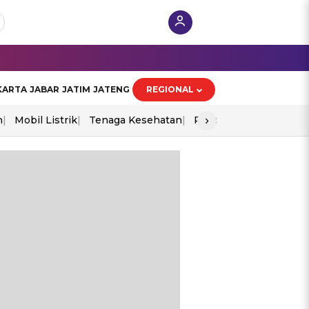
KARTA
JABAR
JATIM
JATENG
REGIONAL
›
n
Mobil Listrik
Tenaga Kesehatan
Piala Aff 2026
Ekono