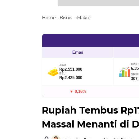
Home
Bisnis
Makro
Emas
IHSG
JUAL
6.35
Rp2.551.000
BELI
SRIK
Rp2.425.000
307
▼ 0,16%
Rupiah Tembus Rp1
Massal Menanti di 