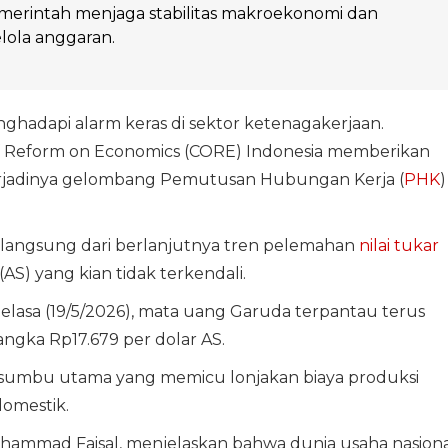
erintah menjaga stabilitas makroekonomi dan
kelola anggaran.
nghadapi alarm keras di sektor ketenagakerjaan.
f Reform on Economics (CORE) Indonesia memberikan
terjadinya gelombang Pemutusan Hubungan Kerja (
PHK
)
langsung dari berlanjutnya tren pelemahan
nilai tukar
AS) yang kian tidak terkendali.
lasa (19/5/2026), mata uang Garuda terpantau terus
gka Rp17.679 per dolar AS.
adi sumbu utama yang memicu lonjakan biaya produksi
domestik.
ohammad Faisal, menjelaskan bahwa dunia usaha nasiona