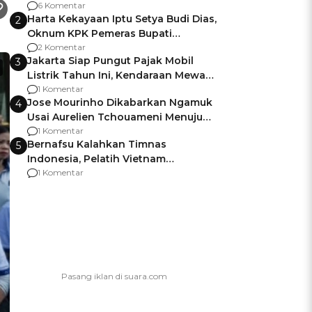
Gagalnya Negara Jamin Keamanan
6 Komentar
Harta Kekayaan Iptu Setya Budi Dias,
2
Oknum KPK Pemeras Bupati
Pemalang
2 Komentar
Jakarta Siap Pungut Pajak Mobil
3
Listrik Tahun Ini, Kendaraan Mewah
Kena hingga 75% PKB
1 Komentar
Jose Mourinho Dikabarkan Ngamuk
4
Usai Aurelien Tchouameni Menuju
Manchester United
1 Komentar
Bernafsu Kalahkan Timnas
5
Indonesia, Pelatih Vietnam
Berencana Pakai Jimat di Pakansari
1 Komentar