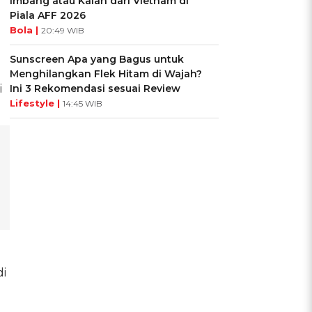
Imbang atau Kalah dari Vietnam di
Piala AFF 2026
Bola |
20:49 WIB
Sunscreen Apa yang Bagus untuk
Menghilangkan Flek Hitam di Wajah?
i
Ini 3 Rekomendasi sesuai Review
Lifestyle |
14:45 WIB
di