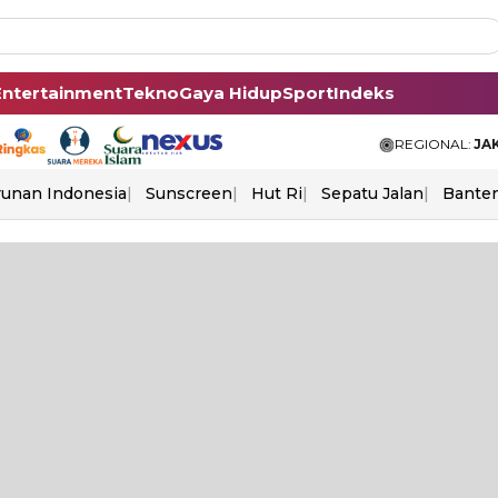
Entertainment
Tekno
Gaya Hidup
Sport
Indeks
REGIONAL:
JA
unan Indonesia
Sunscreen
Hut Ri
Sepatu Jalan
Bante