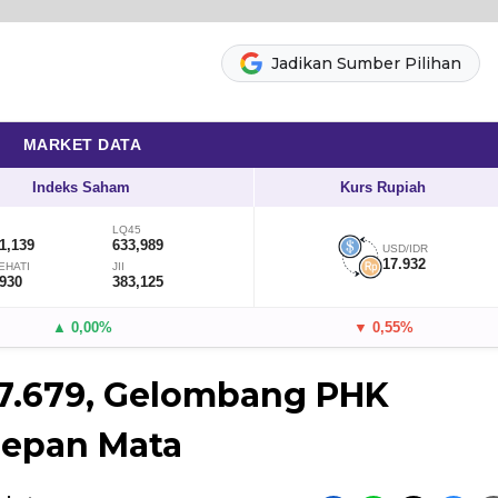
Jadikan Sumber Pilihan
MARKET DATA
Indeks Saham
Kurs Rupiah
LQ45
1,139
633,989
USD/IDR
17.932
EHATI
JII
,930
383,125
▲ 0,00%
▼ 0,55%
7.679, Gelombang PHK
Depan Mata