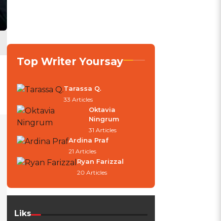
Top Writer Yoursay
Tarassa Q.
33 Articles
Oktavia
Ningrum
31 Articles
Ardina Praf
21 Articles
Ryan Farizzal
20 Articles
Liks