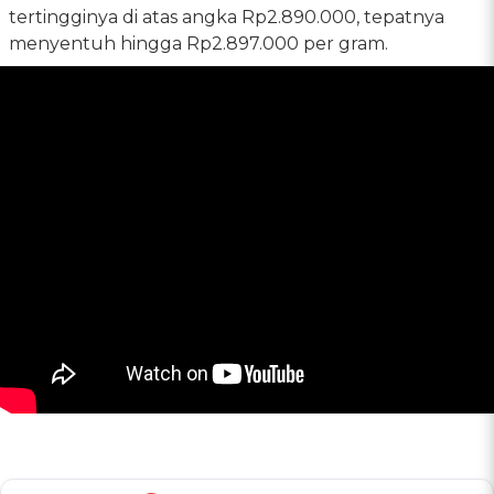
tertingginya di atas angka Rp2.890.000, tepatnya
menyentuh hingga Rp2.897.000 per gram.