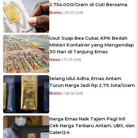
2.754.000/Gram di Cuti Bersama
Bisnis
| 09:23 WIB
Usut Suap Bea Cukai, KPK Bedah
Misteri Kontainer yang Mengendap
30 Hari di Tanjung Emas
News
| 17:03 WIB
Jelang Idul Adha, Emas Antam
Turun Harga Jadi Rp 2,79 Juta/Gram
Bisnis
| 08:56 WIB
Harga Emas Naik Tajam Pagi Ini!
Cek Harga Terbaru Antam, UBS, dan
Galeri24