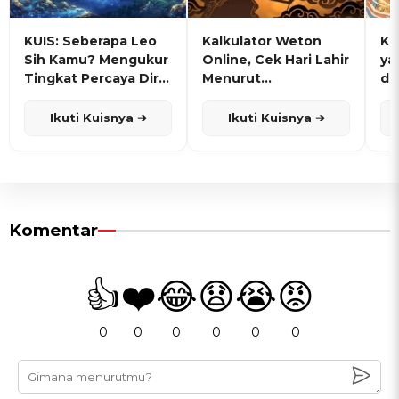
KUIS: Seberapa Leo
Kalkulator Weton
KU
Sih Kamu? Mengukur
Online, Cek Hari Lahir
ya
Tingkat Percaya Diri
Menurut
de
dan Karisma
Penanggalan Jawa
Ikuti Kuisnya ➔
Ikuti Kuisnya ➔
Komentar
👍
❤️
😂
😧
😭
😡
0
0
0
0
0
0