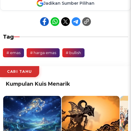
Jadikan Sumber Pilihan
Tag
# emas
# harga emas
# bullish
CARI TAHU
Kumpulan Kuis Menarik