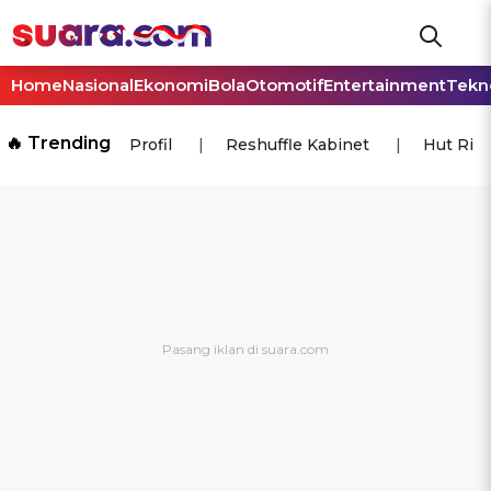
Home
Nasional
Ekonomi
Bola
Otomotif
Entertainment
Tekn
🔥 Trending
Profil
Reshuffle Kabinet
Hut Ri