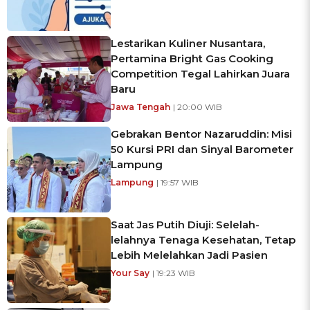
Lestarikan Kuliner Nusantara,
Pertamina Bright Gas Cooking
Competition Tegal Lahirkan Juara
Baru
Jawa Tengah
| 20:00 WIB
Gebrakan Bentor Nazaruddin: Misi
50 Kursi PRI dan Sinyal Barometer
Lampung
Lampung
| 19:57 WIB
Saat Jas Putih Diuji: Selelah-
lelahnya Tenaga Kesehatan, Tetap
Lebih Melelahkan Jadi Pasien
Your Say
| 19:23 WIB