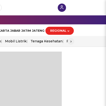
KARTA
JABAR
JATIM
JATENG
REGIONAL
›
n
Mobil Listrik
Tenaga Kesehatan
Perang As-Iran
Ekon