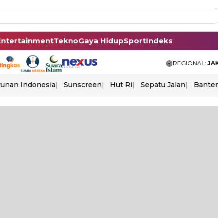
Entertainment
Tekno
Gaya Hidup
Sport
Indeks
REGIONAL:
JA
unan Indonesia
Sunscreen
Hut Ri
Sepatu Jalan
Bante