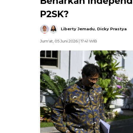
Benarkah Independe
P2SK?
Liberty Jemadu
,
Dicky Prastya
Jum'at, 05 Juni 2026 | 17:41 WIB