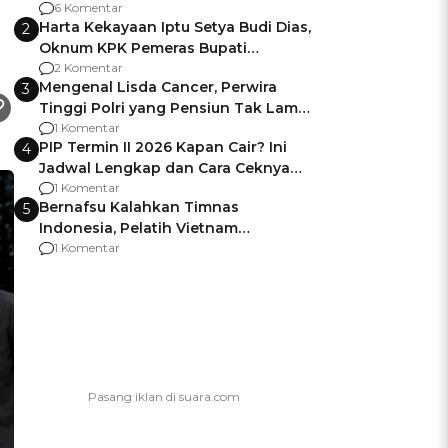
Gagalnya Negara Jamin Keamanan
6 Komentar
Harta Kekayaan Iptu Setya Budi Dias,
2
Oknum KPK Pemeras Bupati
Pemalang
2 Komentar
Mengenal Lisda Cancer, Perwira
3
Tinggi Polri yang Pensiun Tak Lama
Usai Jadi Brigjen
1 Komentar
PIP Termin II 2026 Kapan Cair? Ini
4
Jadwal Lengkap dan Cara Ceknya
agar Dana Tidak Hangus!
1 Komentar
Bernafsu Kalahkan Timnas
5
Indonesia, Pelatih Vietnam
Berencana Pakai Jimat di Pakansari
1 Komentar