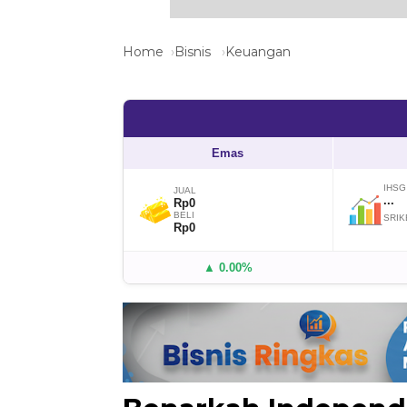
Home
Bisnis
Keuangan
Emas
IHSG
JUAL
...
Rp0
BELI
SRIK
Rp0
▲ 0.00%