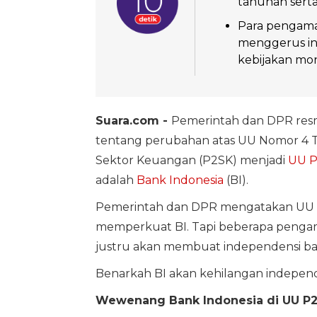
tahunan serta 
Para pengama
menggerus ind
kebijakan mon
Suara.com -
Pemerintah dan DPR re
tentang perubahan atas UU Nomor 4
Sektor Keuangan (P2SK) menjadi
UU 
adalah
Bank Indonesia
(BI).
Pemerintah dan DPR mengatakan UU P
memperkuat BI. Tapi beberapa penga
justru akan membuat independensi ban
Benarkah BI akan kehilangan independe
Wewenang Bank Indonesia di UU P