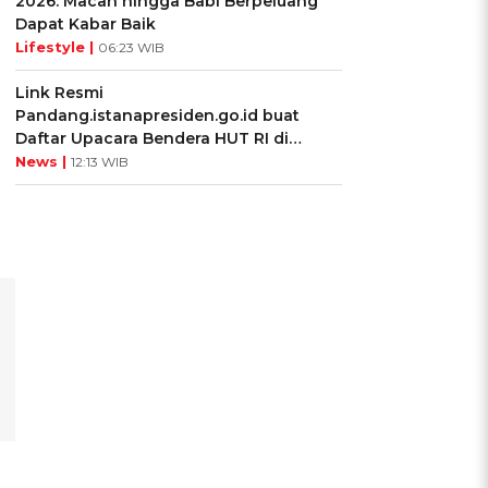
2026: Macan hingga Babi Berpeluang
Dapat Kabar Baik
Lifestyle |
06:23 WIB
Link Resmi
Pandang.istanapresiden.go.id buat
Daftar Upacara Bendera HUT RI di
Istana Negara
News |
12:13 WIB
n