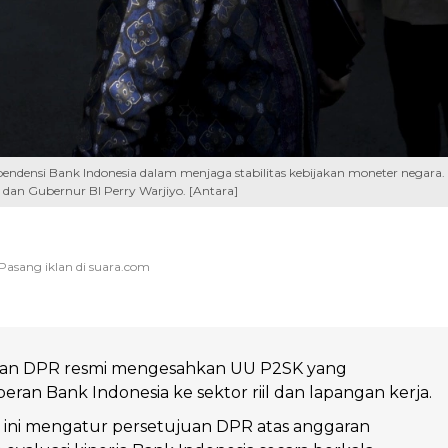
densi Bank Indonesia dalam menjaga stabilitas kebijakan moneter negara.
 dan Gubernur BI Perry Warjiyo. [Antara]
an DPR resmi mengesahkan UU P2SK yang
ran Bank Indonesia ke sektor riil dan lapangan kerja.
 ini mengatur persetujuan DPR atas anggaran