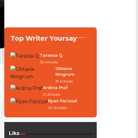
Top Writer Yoursay
Tarassa Q.
33 Articles
Oktavia
Ningrum
31 Articles
Ardina Praf
21 Articles
Ryan Farizzal
20 Articles
Liks