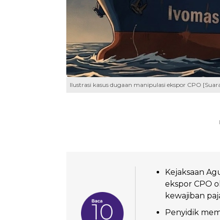
Ilustrasi kasus dugaan manipulasi ekspor CPO [Su
Kejaksaan Agu
ekspor CPO o
kewajiban paj
Penyidik meme