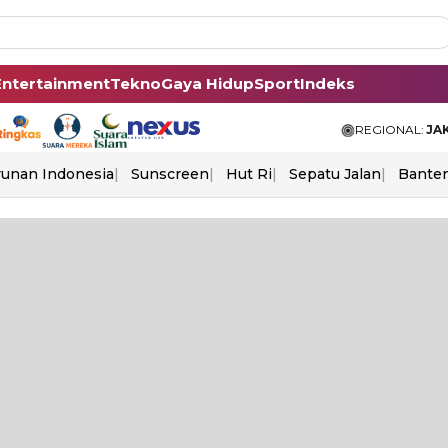
Entertainment
Tekno
Gaya Hidup
Sport
Indeks
REGIONAL:
JA
unan Indonesia
Sunscreen
Hut Ri
Sepatu Jalan
Bante