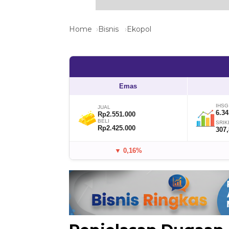
Home
Bisnis
Ekopol
Emas
IHSG
JUAL
6.34
Rp2.551.000
BELI
SRIK
Rp2.425.000
307
▼ 0,16%