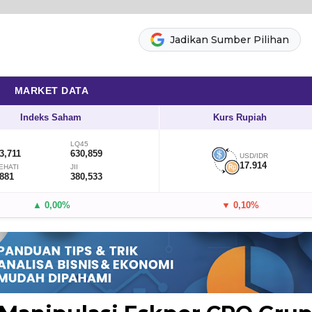
Jadikan Sumber Pilihan
MARKET DATA
Indeks Saham
Kurs Rupiah
LQ45
3,711
630,859
USD/IDR
17.914
EHATI
JII
,881
380,533
▲ 0,00%
▼ 0,10%