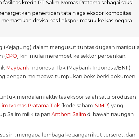
asilitas kredit PT Salim Ivomas Pratama sebagai saksi.
enargetkan penertiban tata niaga ekspor komoditas
 memastikan devisa hasil ekspor masuk ke kas negara.
g (Kejagung) dalam mengusut tuntas dugaan manipula
 (
CPO
) kini mulai merembet ke sektor perbankan.
ank
Maybank
Indonesia Tbk (Maybank Indonesia/BNII)
gung dengan membawa tumpukan boks berisi dokumen
 untuk mendalami aktivitas ekspor salah satu produsen
lim Ivomas Pratama Tbk
(kode saham:
SIMP
) yang
up Salim milik taipan
Anthoni Salim
di bawah naungan
sus ini, mengapa lembaga keuangan ikut terseret, dan