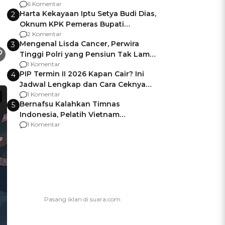
p
Gagalnya Negara Jamin Keamanan
6 Komentar
Harta Kekayaan Iptu Setya Budi Dias,
2
Oknum KPK Pemeras Bupati
Pemalang
2 Komentar
Mengenal Lisda Cancer, Perwira
3
Tinggi Polri yang Pensiun Tak Lama
Usai Jadi Brigjen
1 Komentar
PIP Termin II 2026 Kapan Cair? Ini
4
Jadwal Lengkap dan Cara Ceknya
agar Dana Tidak Hangus!
1 Komentar
Bernafsu Kalahkan Timnas
5
Indonesia, Pelatih Vietnam
Berencana Pakai Jimat di Pakansari
1 Komentar