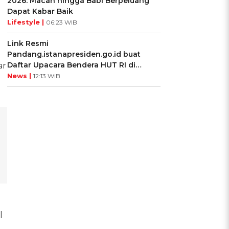
2026: Macan hingga Babi Berpeluang
Dapat Kabar Baik
Lifestyle |
06:23 WIB
Link Resmi
Pandang.istanapresiden.go.id buat
Daftar Upacara Bendera HUT RI di
ar
Istana Negara
News |
12:13 WIB
l