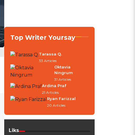
Top Writer Yoursay
Tarassa Q.
33 Articles
Oktavia
Ningrum
31 Articles
Ardina Praf
21 Articles
Ryan Farizzal
20 Articles
Liks