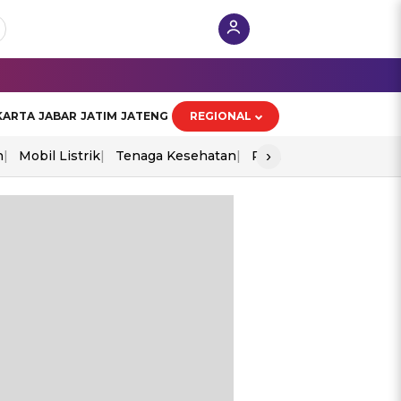
KARTA
JABAR
JATIM
JATENG
REGIONAL
›
n
Mobil Listrik
Tenaga Kesehatan
Perang As-Iran
Ekon