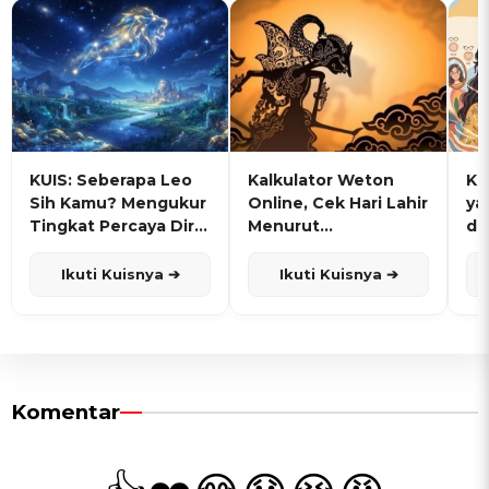
KUIS: Seberapa Leo
Kalkulator Weton
KU
Sih Kamu? Mengukur
Online, Cek Hari Lahir
ya
Tingkat Percaya Diri
Menurut
de
dan Karisma
Penanggalan Jawa
Ikuti Kuisnya ➔
Ikuti Kuisnya ➔
Komentar