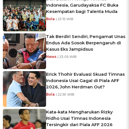
Indonesia, Garudayaksa FC Buka
Kesempatan bagi Talenta Muda
Bola
| 23:15 WIB
Tak Berdiri Sendiri, Pengamat Unas
Endus Ada Sosok Berpengaruh di
Kasus Eks Jampidsus
News
| 23:05 WIB
Erick Thohir Evaluasi Skuad Timnas
Indonesia Usai Gagal di Piala AFF
2026, John Herdman Out?
Bola
| 22:59 WIB
Kata-kata Mengharukan Rizky
Ridho Usai Timnas Indonesia
Tersingkir dari Piala AFF 2026