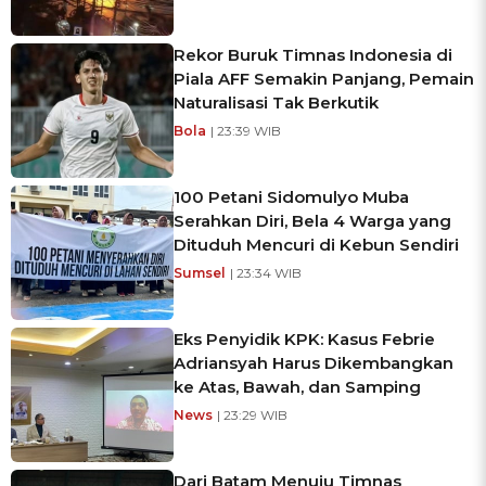
Rekor Buruk Timnas Indonesia di
Piala AFF Semakin Panjang, Pemain
Naturalisasi Tak Berkutik
Bola
| 23:39 WIB
100 Petani Sidomulyo Muba
Serahkan Diri, Bela 4 Warga yang
Dituduh Mencuri di Kebun Sendiri
Sumsel
| 23:34 WIB
Eks Penyidik KPK: Kasus Febrie
Adriansyah Harus Dikembangkan
ke Atas, Bawah, dan Samping
News
| 23:29 WIB
Dari Batam Menuju Timnas