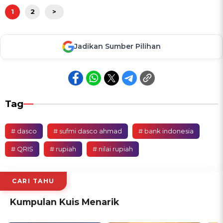
1
2
>
Jadikan Sumber Pilihan
Tag
# dasco
# sufmi dasco ahmad
# bank indonesia
# QRIS
# rupiah
# nilai rupiah
CARI TAHU
Kumpulan Kuis Menarik