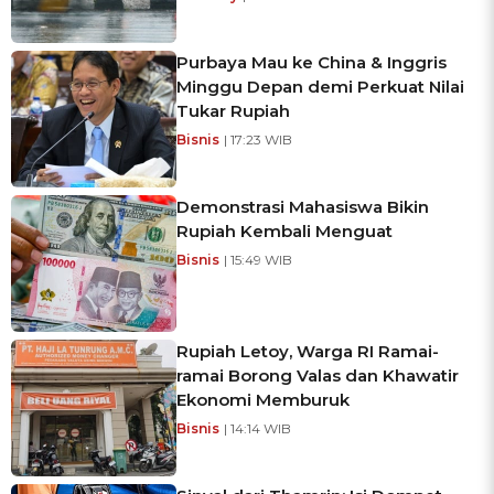
Purbaya Mau ke China & Inggris
Minggu Depan demi Perkuat Nilai
Tukar Rupiah
Bisnis
| 17:23 WIB
Demonstrasi Mahasiswa Bikin
Rupiah Kembali Menguat
Bisnis
| 15:49 WIB
Rupiah Letoy, Warga RI Ramai-
ramai Borong Valas dan Khawatir
Ekonomi Memburuk
Bisnis
| 14:14 WIB