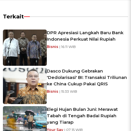
Terkait
DPR Apresiasi Langkah Baru Bank
Indonesia Perkuat Nilai Rupiah
Bisnis
| 16:11 WIB
Dasco Dukung Gebrakan
'Dedolarisasi' BI: Transaksi Triliunan
ke China Cukup Pakai QRIS
Bisnis
| 15:33 WIB
Elegi Hujan Bulan Juni: Merawat
Tabah di Tengah Badai Rupiah
yang Tiarap
Your Say
| 07:15 WIB