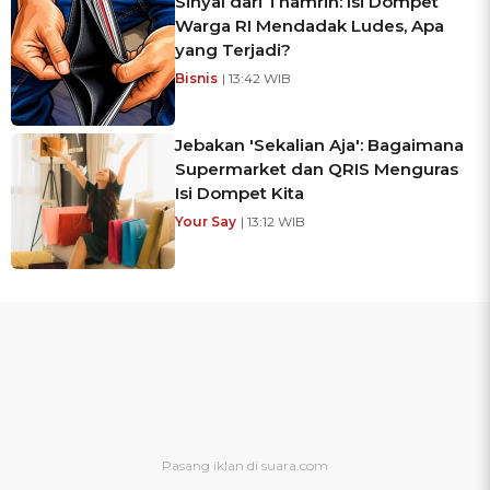
Sinyal dari Thamrin: Isi Dompet
Warga RI Mendadak Ludes, Apa
yang Terjadi?
Bisnis
| 13:42 WIB
Jebakan 'Sekalian Aja': Bagaimana
Supermarket dan QRIS Menguras
Isi Dompet Kita
Your Say
| 13:12 WIB