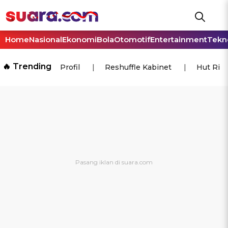
Home
Nasional
Ekonomi
Bola
Otomotif
Entertainment
Tekn
🔥 Trending
Profil
Reshuffle Kabinet
Hut Ri