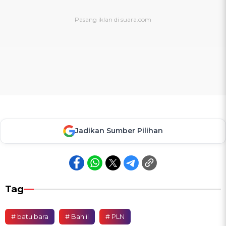
Jadikan Sumber Pilihan
Tag
# batu bara
# Bahlil
# PLN