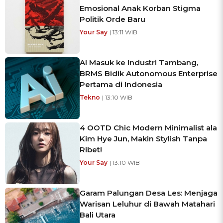
Emosional Anak Korban Stigma
Politik Orde Baru
Your Say
| 13:11 WIB
AI Masuk ke Industri Tambang,
BRMS Bidik Autonomous Enterprise
Pertama di Indonesia
Tekno
| 13:10 WIB
4 OOTD Chic Modern Minimalist ala
Kim Hye Jun, Makin Stylish Tanpa
Ribet!
Your Say
| 13:10 WIB
Garam Palungan Desa Les: Menjaga
Warisan Leluhur di Bawah Matahari
Bali Utara