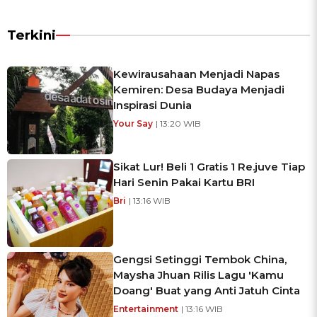
Terkini
Kewirausahaan Menjadi Napas
Kemiren: Desa Budaya Menjadi
Inspirasi Dunia
Your Say
| 13:20 WIB
Sikat Lur! Beli 1 Gratis 1 Re.juve Tiap
Hari Senin Pakai Kartu BRI
Bri
| 13:16 WIB
Gengsi Setinggi Tembok China,
Maysha Jhuan Rilis Lagu 'Kamu
Doang' Buat yang Anti Jatuh Cinta
Entertainment
| 13:16 WIB