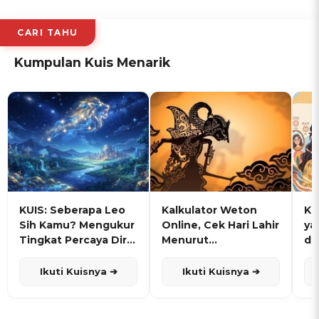
CARI TAHU
Kumpulan Kuis Menarik
KUIS: Seberapa Leo
Kalkulator Weton
KU
Sih Kamu? Mengukur
Online, Cek Hari Lahir
ya
Tingkat Percaya Diri
Menurut
de
dan Karisma
Penanggalan Jawa
Ikuti Kuisnya ➔
Ikuti Kuisnya ➔