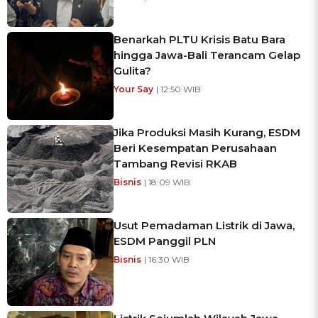
Benarkah PLTU Krisis Batu Bara
hingga Jawa-Bali Terancam Gelap
Gulita?
Your Say
| 12:50 WIB
Jika Produksi Masih Kurang, ESDM
Beri Kesempatan Perusahaan
Tambang Revisi RKAB
Bisnis
| 18:09 WIB
Usut Pemadaman Listrik di Jawa,
ESDM Panggil PLN
Bisnis
| 16:30 WIB