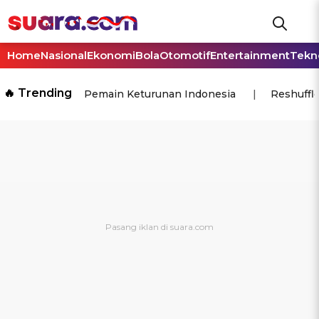
Home
Nasional
Ekonomi
Bola
Otomotif
Entertainment
Tekn
🔥 Trending
Pemain Keturunan Indonesia
Reshuffl