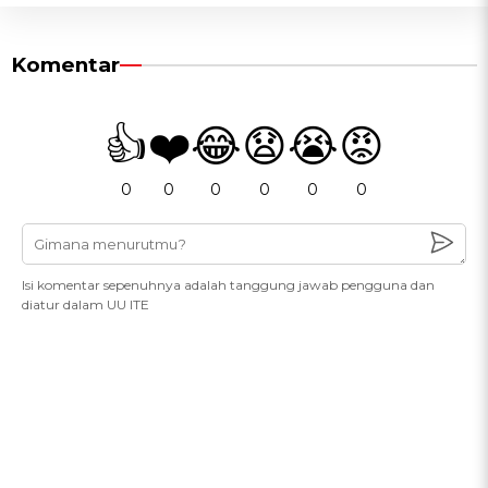
Komentar
👍
❤️
😂
😧
😭
😡
0
0
0
0
0
0
Isi komentar sepenuhnya adalah tanggung jawab pengguna dan
diatur dalam UU ITE