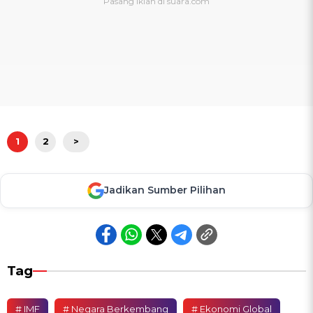
1
2
>
Jadikan Sumber Pilihan
Tag
# IMF
# Negara Berkembang
# Ekonomi Global