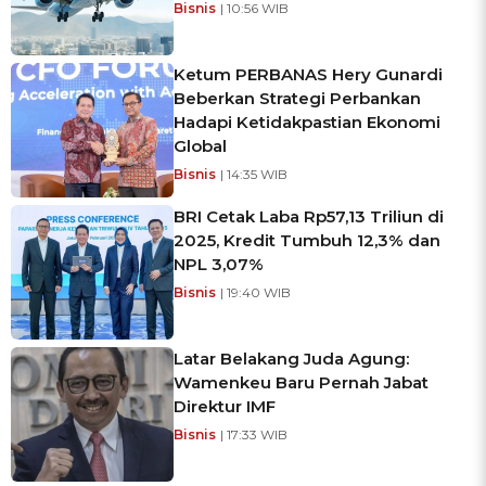
Bisnis
| 10:56 WIB
Ketum PERBANAS Hery Gunardi
Beberkan Strategi Perbankan
Hadapi Ketidakpastian Ekonomi
Global
Bisnis
| 14:35 WIB
BRI Cetak Laba Rp57,13 Triliun di
2025, Kredit Tumbuh 12,3% dan
NPL 3,07%
Bisnis
| 19:40 WIB
Latar Belakang Juda Agung:
Wamenkeu Baru Pernah Jabat
Direktur IMF
Bisnis
| 17:33 WIB