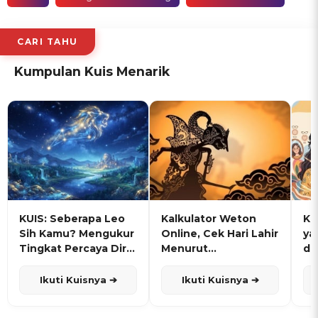
CARI TAHU
Kumpulan Kuis Menarik
KUIS: Seberapa Leo
Kalkulator Weton
KU
Sih Kamu? Mengukur
Online, Cek Hari Lahir
ya
Tingkat Percaya Diri
Menurut
de
dan Karisma
Penanggalan Jawa
Ikuti Kuisnya ➔
Ikuti Kuisnya ➔