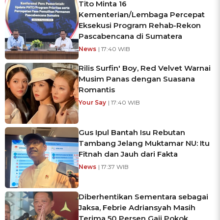
Tito Minta 16
Kementerian/Lembaga Percepat
Eksekusi Program Rehab-Rekon
Pascabencana di Sumatera
News
| 17:40 WIB
Rilis Surfin' Boy, Red Velvet Warnai
Musim Panas dengan Suasana
Romantis
Your Say
| 17:40 WIB
Gus Ipul Bantah Isu Rebutan
Tambang Jelang Muktamar NU: Itu
Fitnah dan Jauh dari Fakta
News
| 17:37 WIB
Diberhentikan Sementara sebagai
Jaksa, Febrie Adriansyah Masih
Terima 50 Persen Gaji Pokok