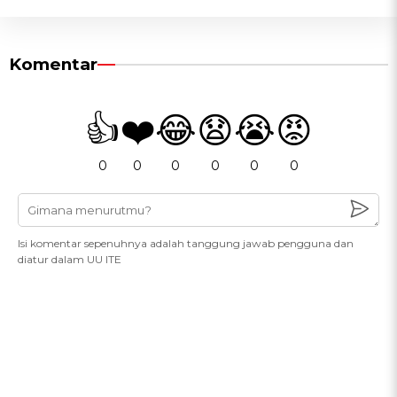
Komentar
👍
❤️
😂
😧
😭
😡
0
0
0
0
0
0
Isi komentar sepenuhnya adalah tanggung jawab pengguna dan
diatur dalam UU ITE