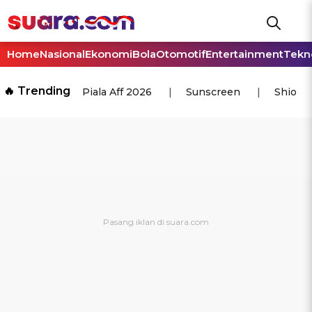
Home
Nasional
Ekonomi
Bola
Otomotif
Entertainment
Tekn
🔥 Trending
Piala Aff 2026
Sunscreen
Shio