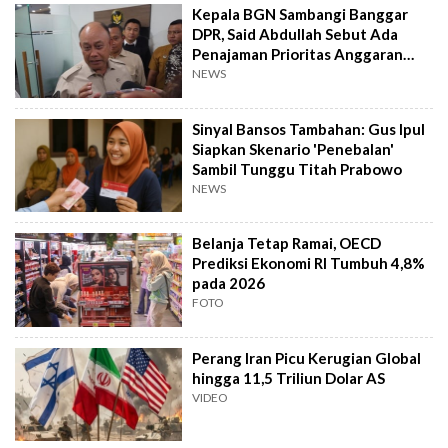
Kepala BGN Sambangi Banggar
DPR, Said Abdullah Sebut Ada
Penajaman Prioritas Anggaran
Rp20 Triliun
NEWS
Sinyal Bansos Tambahan: Gus Ipul
Siapkan Skenario 'Penebalan'
Sambil Tunggu Titah Prabowo
NEWS
Belanja Tetap Ramai, OECD
Prediksi Ekonomi RI Tumbuh 4,8%
pada 2026
FOTO
Perang Iran Picu Kerugian Global
hingga 11,5 Triliun Dolar AS
VIDEO