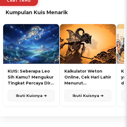
CARI TAHU
Kumpulan Kuis Menarik
KUIS: Seberapa Leo
Kalkulator Weton
KU
Sih Kamu? Mengukur
Online, Cek Hari Lahir
ya
Tingkat Percaya Diri
Menurut
de
dan Karisma
Penanggalan Jawa
Ikuti Kuisnya ➔
Ikuti Kuisnya ➔