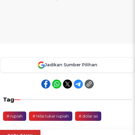
Jadikan Sumber Pilihan
Tag
# rupiah
# Nilai tukar rupiah
# dolar as