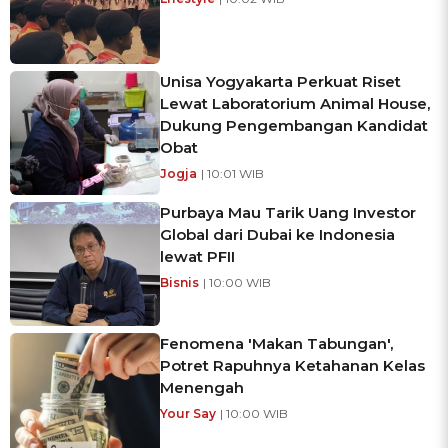
Unisa Yogyakarta Perkuat Riset
Lewat Laboratorium Animal House,
Dukung Pengembangan Kandidat
Obat
Jogja
| 10:01 WIB
Purbaya Mau Tarik Uang Investor
Global dari Dubai ke Indonesia
lewat PFII
Bisnis
| 10:00 WIB
Fenomena 'Makan Tabungan',
Potret Rapuhnya Ketahanan Kelas
Menengah
Your Say
| 10:00 WIB