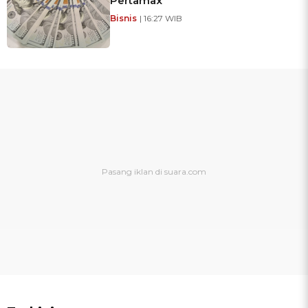
Pertamax
Bisnis
| 16:27 WIB