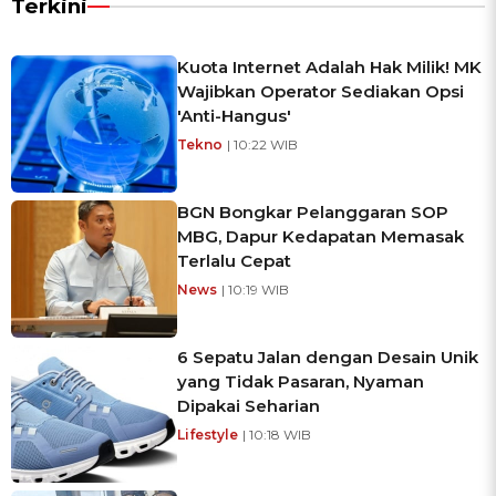
Terkini
Kuota Internet Adalah Hak Milik! MK
Wajibkan Operator Sediakan Opsi
'Anti-Hangus'
Tekno
| 10:22 WIB
BGN Bongkar Pelanggaran SOP
MBG, Dapur Kedapatan Memasak
Terlalu Cepat
News
| 10:19 WIB
6 Sepatu Jalan dengan Desain Unik
yang Tidak Pasaran, Nyaman
Dipakai Seharian
Lifestyle
| 10:18 WIB