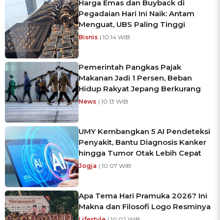
Harga Emas dan Buyback di
Pegadaian Hari Ini Naik: Antam
Menguat, UBS Paling Tinggi
Bisnis
| 10:14 WIB
Pemerintah Pangkas Pajak
Makanan Jadi 1 Persen, Beban
Hidup Rakyat Jepang Berkurang
News
| 10:13 WIB
UMY Kembangkan 5 AI Pendeteksi
Penyakit, Bantu Diagnosis Kanker
hingga Tumor Otak Lebih Cepat
Jogja
| 10:07 WIB
Apa Tema Hari Pramuka 2026? Ini
Makna dan Filosofi Logo Resminya
Lifestyle
| 10:02 WIB