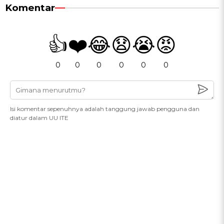
Komentar
👍
❤️
😂
😧
😭
😡
0
0
0
0
0
0
Isi komentar sepenuhnya adalah tanggung jawab pengguna dan
diatur dalam UU ITE