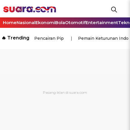
Home
Nasional
Ekonomi
Bola
Otomotif
Entertainment
Tekn
🔥 Trending
Pencairan Pip
Pemain Keturunan Indo