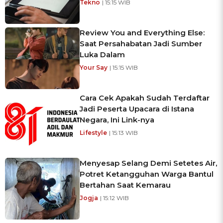
Tekno
| 15:15 WIB
Review You and Everything Else:
Saat Persahabatan Jadi Sumber
Luka Dalam
Your Say
| 15:15 WIB
Cara Cek Apakah Sudah Terdaftar
Jadi Peserta Upacara di Istana
Negara, Ini Link-nya
Lifestyle
| 15:13 WIB
Menyesap Selang Demi Setetes Air,
Potret Ketangguhan Warga Bantul
Bertahan Saat Kemarau
Jogja
| 15:12 WIB