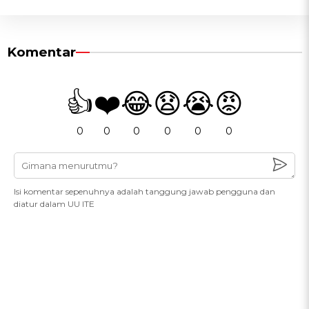
Komentar
👍
❤️
😂
😧
😭
😡
0
0
0
0
0
0
Isi komentar sepenuhnya adalah tanggung jawab pengguna dan
diatur dalam UU ITE