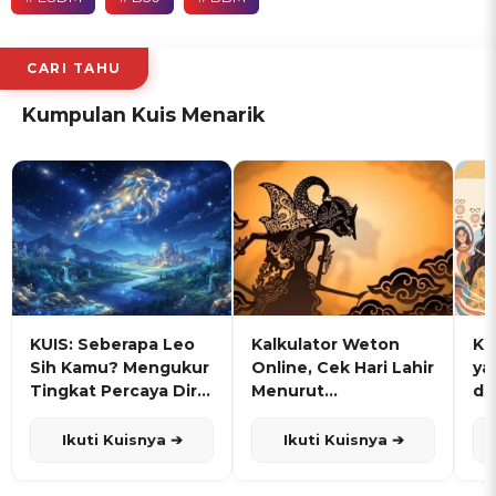
CARI TAHU
Kumpulan Kuis Menarik
KUIS: Seberapa Leo
Kalkulator Weton
KU
Sih Kamu? Mengukur
Online, Cek Hari Lahir
ya
Tingkat Percaya Diri
Menurut
de
dan Karisma
Penanggalan Jawa
Ikuti Kuisnya ➔
Ikuti Kuisnya ➔