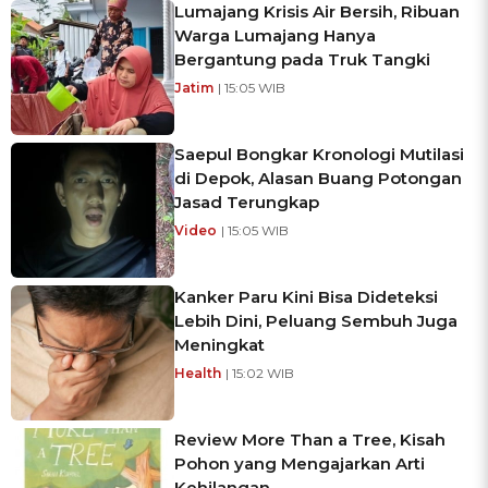
Lumajang Krisis Air Bersih, Ribuan
Warga Lumajang Hanya
Bergantung pada Truk Tangki
Jatim
| 15:05 WIB
Saepul Bongkar Kronologi Mutilasi
di Depok, Alasan Buang Potongan
Jasad Terungkap
Video
| 15:05 WIB
Kanker Paru Kini Bisa Dideteksi
Lebih Dini, Peluang Sembuh Juga
Meningkat
Health
| 15:02 WIB
Review More Than a Tree, Kisah
Pohon yang Mengajarkan Arti
Kehilangan