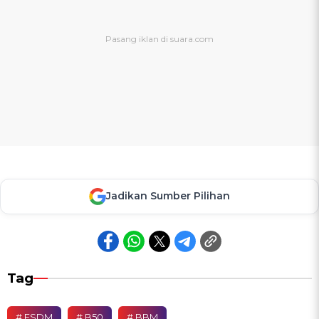
Jadikan Sumber Pilihan
Tag
# ESDM
# B50
# BBM