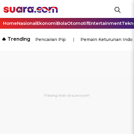
Home
Nasional
Ekonomi
Bola
Otomotif
Entertainment
Tekn
🔥 Trending
Pencairan Pip
Pemain Keturunan Indo