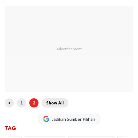
<
1
2
Show All
Jadikan Sumber Pilihan
TAG