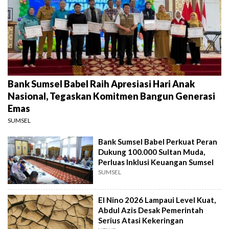
Bank Sumsel Babel Raih Apresiasi Hari Anak
Nasional, Tegaskan Komitmen Bangun Generasi
Emas
SUMSEL
Bank Sumsel Babel Perkuat Peran
Dukung 100.000 Sultan Muda,
Perluas Inklusi Keuangan Sumsel
SUMSEL
El Nino 2026 Lampaui Level Kuat,
Abdul Azis Desak Pemerintah
Serius Atasi Kekeringan