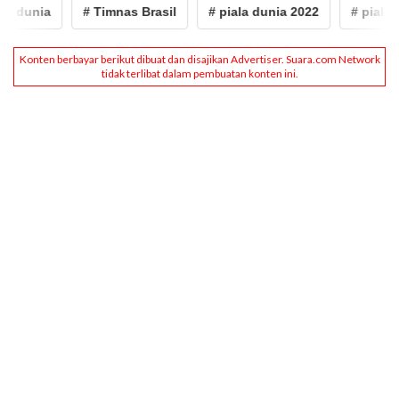
a dunia
# Timnas Brasil
# piala dunia 2022
# piala d