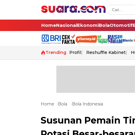
Home
Nasional
Ekonomi
Bola
Otomotif
Trending
Profil
Reshuffle Kabinet
H
Home
Bola
Bola Indonesia
Susunan Pemain Tim
Rotasi Besar-besara