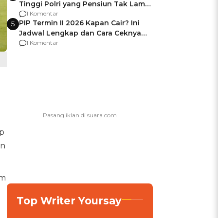
Tinggi Polri yang Pensiun Tak Lama
Usai Jadi Brigjen
1 Komentar
PIP Termin II 2026 Kapan Cair? Ini
5
Jadwal Lengkap dan Cara Ceknya
agar Dana Tidak Hangus!
1 Komentar
p
n
am
Top Writer Yoursay