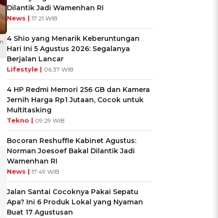
Dilantik Jadi Wamenhan RI
News |
17:21 WIB
4 Shio yang Menarik Keberuntungan
on
Hari Ini 5 Agustus 2026: Segalanya
Berjalan Lancar
Lifestyle |
06:37 WIB
4 HP Redmi Memori 256 GB dan Kamera
Jernih Harga Rp1 Jutaan, Cocok untuk
Multitasking
Tekno |
09:29 WIB
Bocoran Reshuffle Kabinet Agustus:
Norman Joesoef Bakal Dilantik Jadi
Wamenhan RI
News |
17:49 WIB
Jalan Santai Cocoknya Pakai Sepatu
Apa? Ini 6 Produk Lokal yang Nyaman
Buat 17 Agustusan