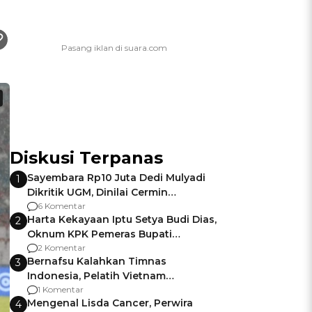
Diskusi Terpanas
Sayembara Rp10 Juta Dedi Mulyadi
1
Dikritik UGM, Dinilai Cermin
Gagalnya Negara Jamin Keamanan
6 Komentar
Harta Kekayaan Iptu Setya Budi Dias,
2
Oknum KPK Pemeras Bupati
Pemalang
2 Komentar
Bernafsu Kalahkan Timnas
3
Indonesia, Pelatih Vietnam
Berencana Pakai Jimat di Pakansari
1 Komentar
Mengenal Lisda Cancer, Perwira
4