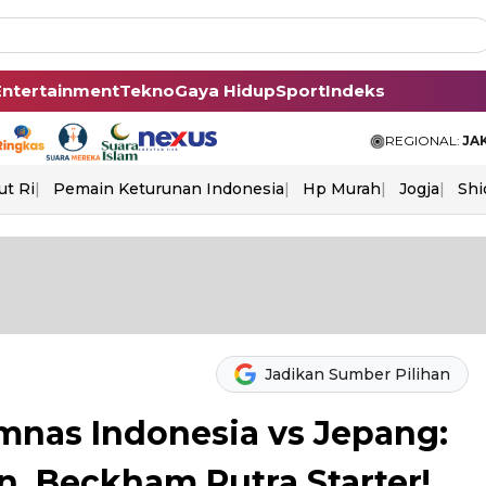
Entertainment
Tekno
Gaya Hidup
Sport
Indeks
REGIONAL:
JA
ut Ri
Pemain Keturunan Indonesia
Hp Murah
Jogja
Shi
Jadikan Sumber Pilihan
nas Indonesia vs Jepang:
n, Beckham Putra Starter!