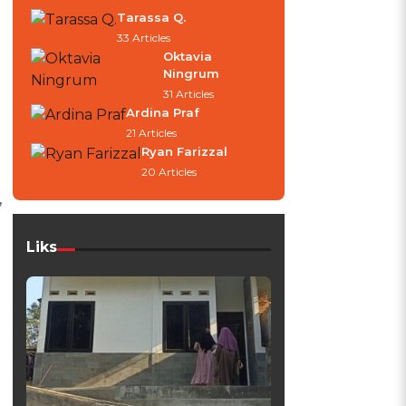
Tarassa Q.
33 Articles
Oktavia
Ningrum
31 Articles
Ardina Praf
21 Articles
Ryan Farizzal
.
20 Articles
,
Liks