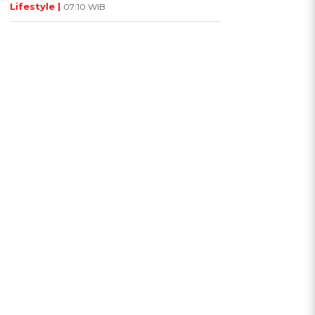
Lifestyle |
07:10 WIB