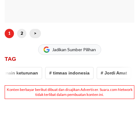
1
2
>
Jadikan Sumber Pilihan
TAG
main keturunan
# timnas indonesia
# Jordi Amat
# J