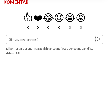
KOMENTAR
👍
❤️
😂
😧
😭
😡
0
0
0
0
0
0
Isi komentar sepenuhnya adalah tanggung jawab pengguna dan diatur
dalam UU ITE