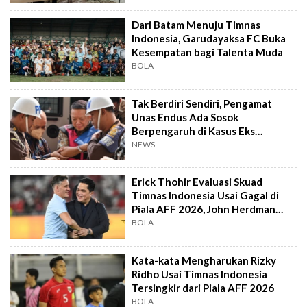
Dari Batam Menuju Timnas
Indonesia, Garudayaksa FC Buka
Kesempatan bagi Talenta Muda
BOLA
Tak Berdiri Sendiri, Pengamat
Unas Endus Ada Sosok
Berpengaruh di Kasus Eks
Jampidsus
NEWS
Erick Thohir Evaluasi Skuad
Timnas Indonesia Usai Gagal di
Piala AFF 2026, John Herdman
Out?
BOLA
Kata-kata Mengharukan Rizky
Ridho Usai Timnas Indonesia
Tersingkir dari Piala AFF 2026
BOLA