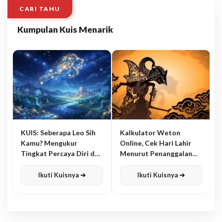
CARI TAHU
Kumpulan Kuis Menarik
KUIS: Seberapa Leo Sih
Kalkulator Weton
Kamu? Mengukur
Online, Cek Hari Lahir
Tingkat Percaya Diri dan
Menurut Penanggalan
Karisma
Jawa
Ikuti Kuisnya ➔
Ikuti Kuisnya ➔