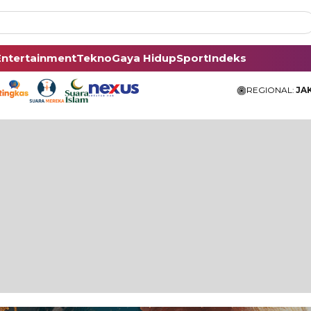
Entertainment
Tekno
Gaya Hidup
Sport
Indeks
REGIONAL:
JA