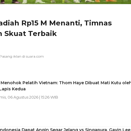
adiah Rp15 M Menanti, Timnas
n Skuat Terbaik
 Menohok Pelatih Vietnam: Thom Haye Dibuat Mati Kutu ole
Lapis Kedua
mis, 06 Agustus 2026 | 15:26 WIB
ndonesia Dapat Angin Segar Jelang vs Singapura, Gavin Lee