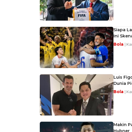
Siapa La
Ini Sken
Bola
| K
Luis Fig
Dunia Pi
Bola
| Ka
Makin P
Hubner