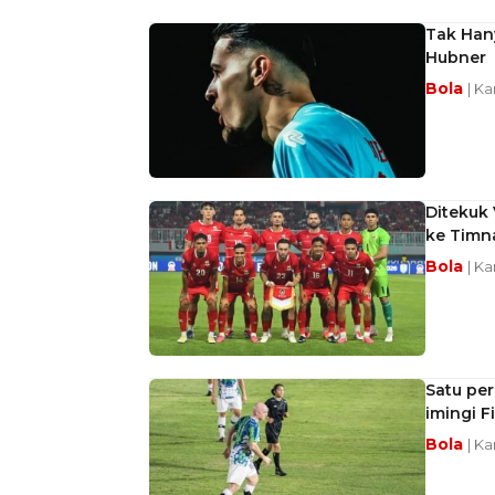
Tak Hany
Hubner
Bola
| Ka
Ditekuk 
ke Timn
Bola
| Ka
Satu per
imingi F
Bola
| Ka