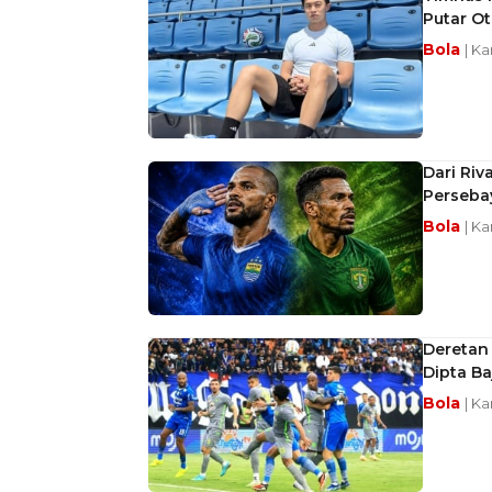
Putar O
Bola
| Ka
Dari Riv
Perseba
Bola
| Ka
Deretan 
Dipta Ba
Bola
| Ka