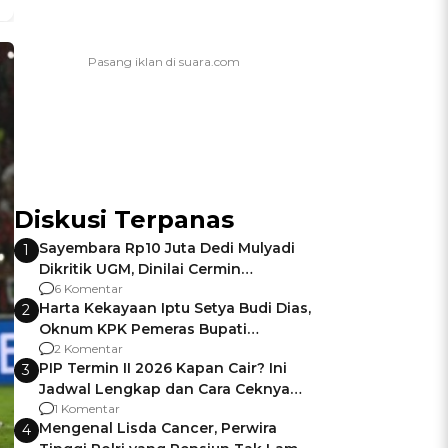
Diskusi Terpanas
Sayembara Rp10 Juta Dedi Mulyadi
1
Dikritik UGM, Dinilai Cermin
Gagalnya Negara Jamin Keamanan
6 Komentar
Harta Kekayaan Iptu Setya Budi Dias,
2
Oknum KPK Pemeras Bupati
Pemalang
2 Komentar
PIP Termin II 2026 Kapan Cair? Ini
3
Jadwal Lengkap dan Cara Ceknya
agar Dana Tidak Hangus!
1 Komentar
Mengenal Lisda Cancer, Perwira
4