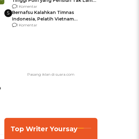
Tinggi Polri yang Pensiun Tak Lama
Usai Jadi Brigjen
1 Komentar
Bernafsu Kalahkan Timnas
5
Indonesia, Pelatih Vietnam
Berencana Pakai Jimat di Pakansari
1 Komentar
h
Top Writer Yoursay