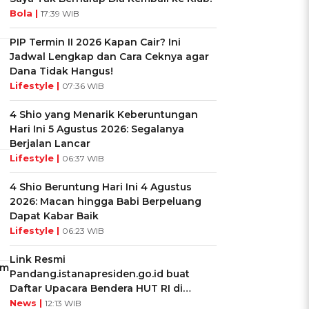
Bola |
17:39 WIB
PIP Termin II 2026 Kapan Cair? Ini
Jadwal Lengkap dan Cara Ceknya agar
Dana Tidak Hangus!
Lifestyle |
07:36 WIB
4 Shio yang Menarik Keberuntungan
Hari Ini 5 Agustus 2026: Segalanya
Berjalan Lancar
l
Lifestyle |
06:37 WIB
4 Shio Beruntung Hari Ini 4 Agustus
2026: Macan hingga Babi Berpeluang
Dapat Kabar Baik
Lifestyle |
06:23 WIB
Link Resmi
am
Pandang.istanapresiden.go.id buat
Daftar Upacara Bendera HUT RI di
Istana Negara
News |
12:13 WIB