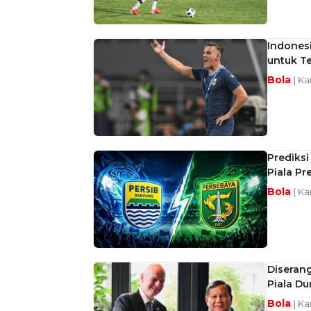
Indones
untuk T
Bola
| Ka
Prediksi
Piala Pr
Bola
| Ka
Diserang
Piala Du
Bola
| Ka