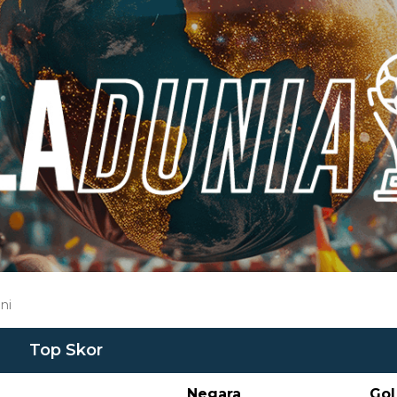
ni
Top Skor
Negara
Gol