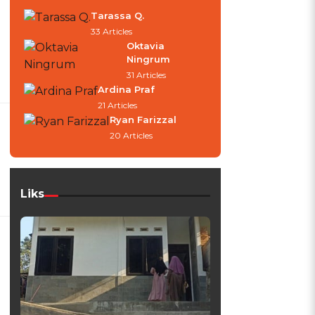
Tarassa Q.
33 Articles
Oktavia
Ningrum
31 Articles
Ardina Praf
21 Articles
Ryan Farizzal
20 Articles
Liks