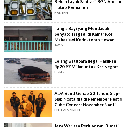
Belum Layak Sanitasi, BGN Ancam
Tutup Permanen
BANTEN
Tangis Bayi yang Mendadak
Senyap: Tragedi di Kamar Kos
Mahasiswi Kedokteran Hewan
Surabaya
JATIM
Lelang Batubara Ilegal Hasilkan
Rp20,97 Miliar untuk Kas Negara
BISNIS
ADA Band Genap 30 Tahun, Siap-
Siap Nostalgia di Remember Fest x
Cube Concert November Nanti
ENTERTAINMENT
Jaga Warisan Perjuangan, Bupati