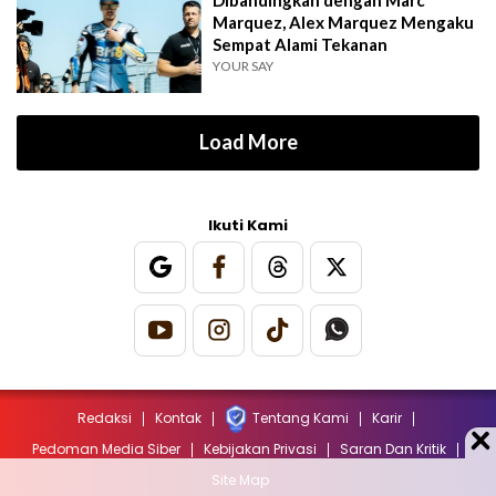
Dibandingkan dengan Marc
Marquez, Alex Marquez Mengaku
Sempat Alami Tekanan
YOUR SAY
Load More
Ikuti Kami
Redaksi
Kontak
Tentang Kami
Karir
Pedoman Media Siber
Kebijakan Privasi
Saran Dan Kritik
Site Map