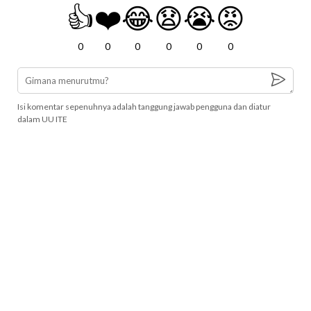
👍
❤️
😂
😧
😭
😡
0
0
0
0
0
0
Isi komentar sepenuhnya adalah tanggung jawab pengguna dan diatur
dalam UU ITE