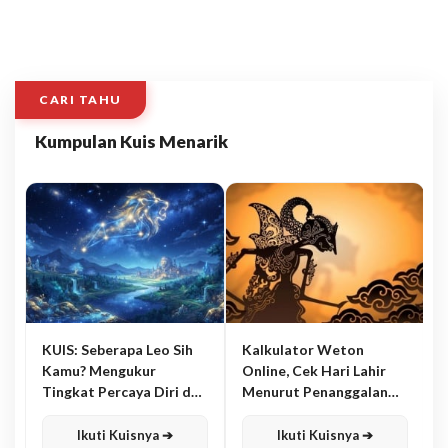
CARI TAHU
Kumpulan Kuis Menarik
KUIS: Seberapa Leo Sih
Kalkulator Weton
Kamu? Mengukur
Online, Cek Hari Lahir
Tingkat Percaya Diri dan
Menurut Penanggalan
Karisma
Jawa
Ikuti Kuisnya ➔
Ikuti Kuisnya ➔