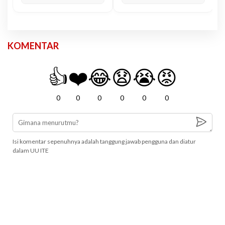
KOMENTAR
👍
❤️
😂
😧
😭
😡
0
0
0
0
0
0
Isi komentar sepenuhnya adalah tanggung jawab pengguna dan diatur
dalam UU ITE