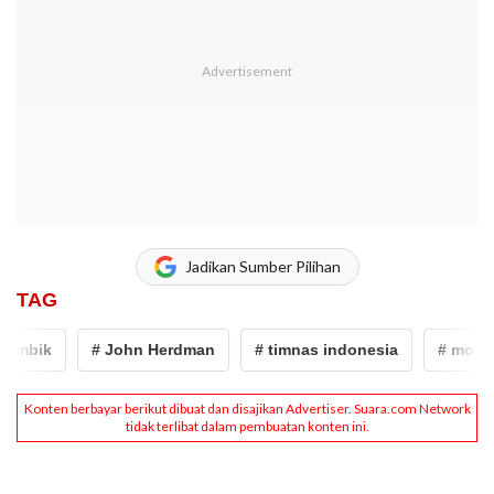
Jadikan Sumber Pilihan
TAG
mbik
# John Herdman
# timnas indonesia
# mozamb