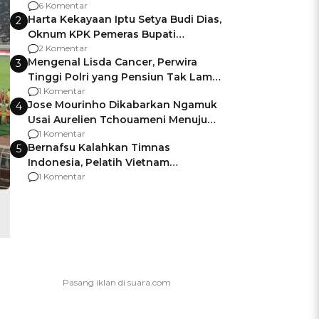
Gagalnya Negara Jamin Keamanan
6 Komentar
Harta Kekayaan Iptu Setya Budi Dias,
2
Oknum KPK Pemeras Bupati
Pemalang
2 Komentar
Mengenal Lisda Cancer, Perwira
3
Tinggi Polri yang Pensiun Tak Lama
Usai Jadi Brigjen
1 Komentar
Jose Mourinho Dikabarkan Ngamuk
4
Usai Aurelien Tchouameni Menuju
Manchester United
1 Komentar
Bernafsu Kalahkan Timnas
5
Indonesia, Pelatih Vietnam
Berencana Pakai Jimat di Pakansari
1 Komentar
h