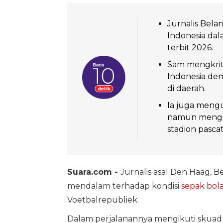
Jurnalis Bela
Indonesia da
terbit 2026.
Sam mengkriti
Indonesia dem
di daerah.
Ia juga meng
namun mengk
stadion pasca
Suara.com -
Jurnalis asal Den Haag, B
mendalam terhadap kondisi
sepak bola
Voetbalrepubliek.
Dalam perjalanannya mengikuti skuad 