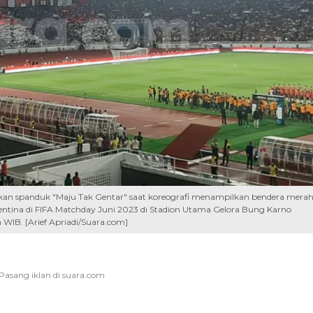
kan spanduk "Maju Tak Gentar" saat koreografi menampilkan bendera mera
entina di FIFA Matchday Juni 2023 di Stadion Utama Gelora Bung Karno
 WIB. [Arief Apriadi/Suara.com]