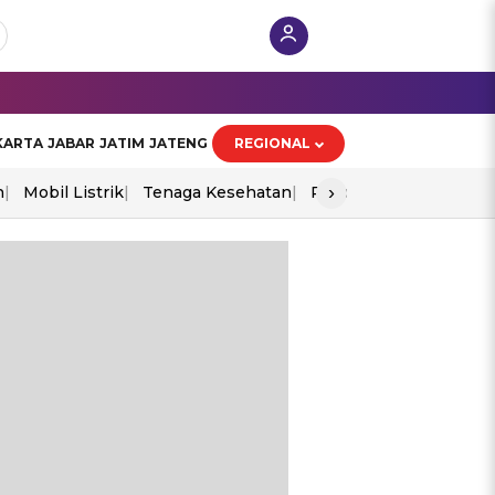
KARTA
JABAR
JATIM
JATENG
REGIONAL
›
n
Mobil Listrik
Tenaga Kesehatan
Piala Aff 2026
Ekono