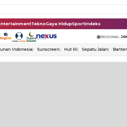
Entertainment
Tekno
Gaya Hidup
Sport
Indeks
REGIONAL:
JA
unan Indonesia
Sunscreen
Hut Ri
Sepatu Jalan
Bante