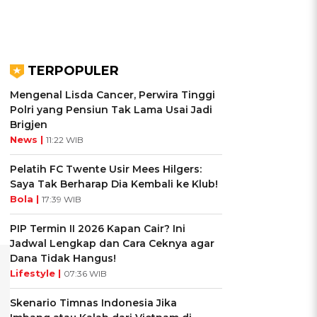
TERPOPULER
Mengenal Lisda Cancer, Perwira Tinggi
Polri yang Pensiun Tak Lama Usai Jadi
Brigjen
News |
11:22 WIB
Pelatih FC Twente Usir Mees Hilgers:
Saya Tak Berharap Dia Kembali ke Klub!
Bola |
17:39 WIB
PIP Termin II 2026 Kapan Cair? Ini
Jadwal Lengkap dan Cara Ceknya agar
Dana Tidak Hangus!
Lifestyle |
07:36 WIB
Skenario Timnas Indonesia Jika