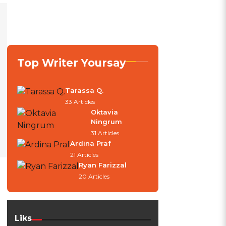
Top Writer Yoursay
Tarassa Q.
33 Articles
Oktavia
Ningrum
31 Articles
Ardina Praf
21 Articles
Ryan Farizzal
20 Articles
Liks