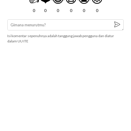
0
0
0
0
0
0
Isi komentar sepenuhnya adalah tanggung jawab pengguna dan diatur
dalam UU ITE