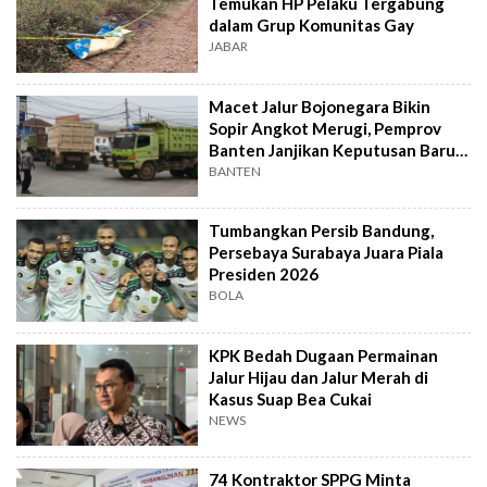
Temukan HP Pelaku Tergabung
dalam Grup Komunitas Gay
JABAR
Macet Jalur Bojonegara Bikin
Sopir Angkot Merugi, Pemprov
Banten Janjikan Keputusan Baru 4
Hari Lagi
BANTEN
Tumbangkan Persib Bandung,
Persebaya Surabaya Juara Piala
Presiden 2026
BOLA
KPK Bedah Dugaan Permainan
Jalur Hijau dan Jalur Merah di
Kasus Suap Bea Cukai
NEWS
74 Kontraktor SPPG Minta