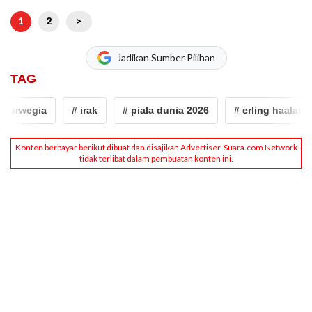
1
2
>
Jadikan Sumber Pilihan
TAG
rwegia
# irak
# piala dunia 2026
# erling haaland