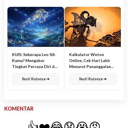
KUIS: Seberapa Leo Sih
Kalkulator Weton
Kamu? Mengukur
Online, Cek Hari Lahir
Tingkat Percaya Diri dan
Menurut Penanggalan
Karisma
Jawa
Ikuti Kuisnya ➔
Ikuti Kuisnya ➔
KOMENTAR
👍
❤️
😂
😧
😭
😡