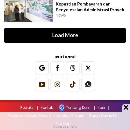
Kepastian Pembayaran dan
Penyelesaian Administrasi Proyek
NEWS
Load More
Ikuti Kami
Redaksi
Kontak
Tentang Kami
Karir
Pedoman Media Siber
Kebijakan Privasi
Saran Dan Kritik
Site Map