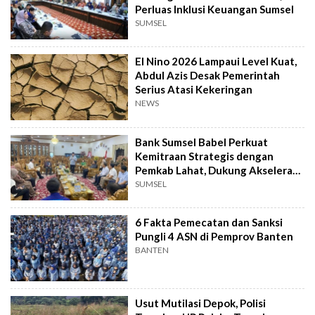
Perluas Inklusi Keuangan Sumsel
SUMSEL
El Nino 2026 Lampaui Level Kuat,
Abdul Azis Desak Pemerintah
Serius Atasi Kekeringan
NEWS
Bank Sumsel Babel Perkuat
Kemitraan Strategis dengan
Pemkab Lahat, Dukung Akselerasi
Ekonomi Daerah
SUMSEL
6 Fakta Pemecatan dan Sanksi
Pungli 4 ASN di Pemprov Banten
BANTEN
Usut Mutilasi Depok, Polisi