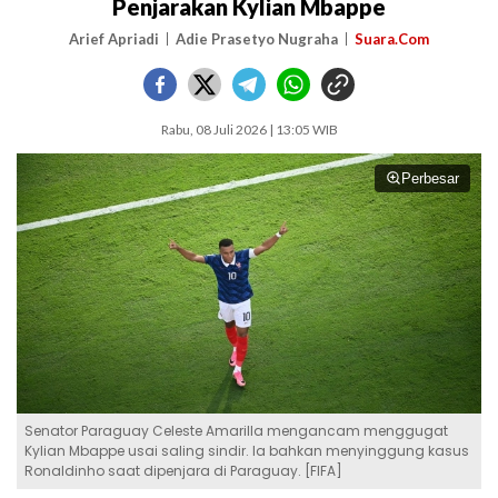
Penjarakan Kylian Mbappe
Arief Apriadi
Adie Prasetyo Nugraha
Suara.Com
Rabu, 08 Juli 2026 | 13:05 WIB
Perbesar
Senator Paraguay Celeste Amarilla mengancam menggugat
Kylian Mbappe usai saling sindir. Ia bahkan menyinggung kasus
Ronaldinho saat dipenjara di Paraguay. [FIFA]