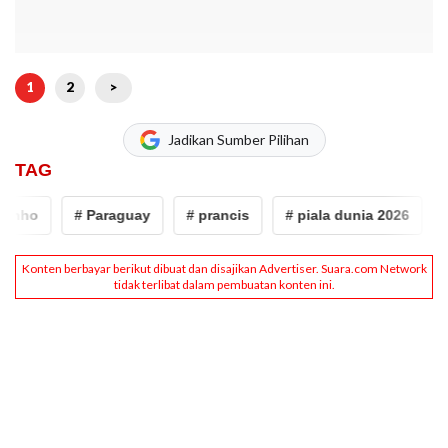
1
2
>
Jadikan Sumber Pilihan
TAG
o
# Paraguay
# prancis
# piala dunia 2026
# Cel