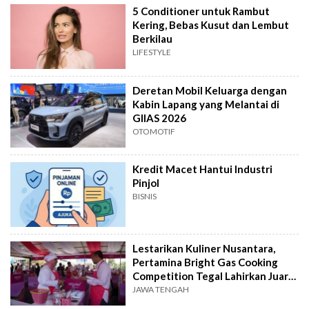
5 Conditioner untuk Rambut
Kering, Bebas Kusut dan Lembut
Berkilau
LIFESTYLE
Deretan Mobil Keluarga dengan
Kabin Lapang yang Melantai di
GIIAS 2026
OTOMOTIF
Kredit Macet Hantui Industri
Pinjol
BISNIS
Lestarikan Kuliner Nusantara,
Pertamina Bright Gas Cooking
Competition Tegal Lahirkan Juara
Baru
JAWA TENGAH