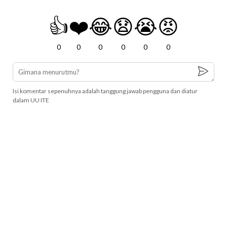
👍
❤️
😂
😧
😭
😡
0
0
0
0
0
0
Isi komentar sepenuhnya adalah tanggung jawab pengguna dan diatur
dalam UU ITE