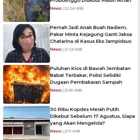
Probolinggo Disebut Masih Aman
News
| 22:06 WIB
Pernah Jadi Anak Buah Nadiem,
Pakar Minta Kejagung Ganti Jaksa
Chatarina di Kasus Eks Jampidsus
News
| 21:43 WIB
Puluhan Kios di Bawah Jembatan
Babat Terbakar, Polisi Selidiki
Dugaan Pembakaran Sampah
News
| 21:39 WIB
30 Ribu Kopdes Merah Putih
Dikebut Sebelum 17 Agustus, Siapa
yang Akan Mengelola?
News
| 21:11 WIB