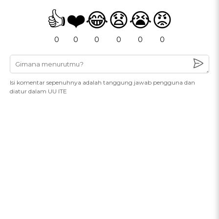
👍
❤️
😂
😧
😭
😡
0
0
0
0
0
0
Isi komentar sepenuhnya adalah tanggung jawab pengguna dan
diatur dalam UU ITE