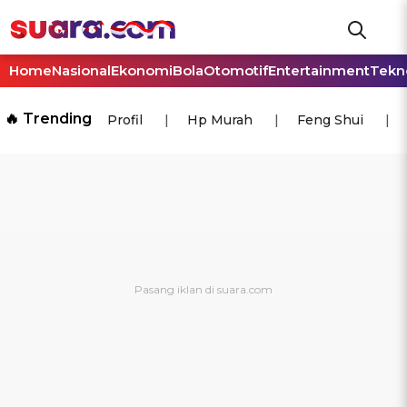
Home
Nasional
Ekonomi
Bola
Otomotif
Entertainment
Tekn
🔥 Trending
Profil
Hp Murah
Feng Shui