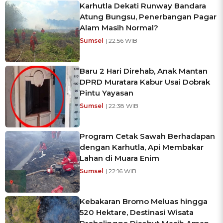
Karhutla Dekati Runway Bandara
Atung Bungsu, Penerbangan Pagar
Alam Masih Normal?
Sumsel
| 22:56 WIB
Baru 2 Hari Direhab, Anak Mantan
DPRD Muratara Kabur Usai Dobrak
Pintu Yayasan
Sumsel
| 22:38 WIB
Program Cetak Sawah Berhadapan
dengan Karhutla, Api Membakar
Lahan di Muara Enim
Sumsel
| 22:16 WIB
Kebakaran Bromo Meluas hingga
520 Hektare, Destinasi Wisata