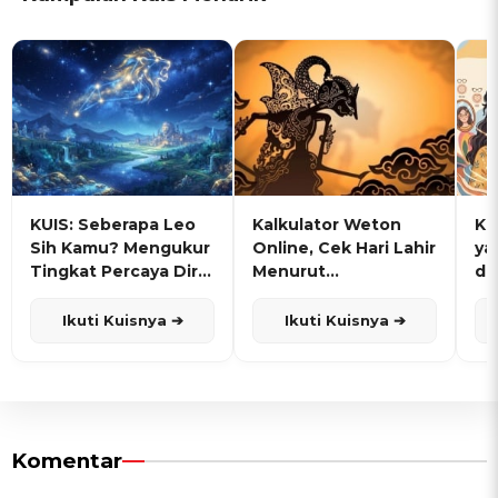
KUIS: Seberapa Leo
Kalkulator Weton
KU
Sih Kamu? Mengukur
Online, Cek Hari Lahir
ya
Tingkat Percaya Diri
Menurut
de
dan Karisma
Penanggalan Jawa
Ikuti Kuisnya ➔
Ikuti Kuisnya ➔
Komentar