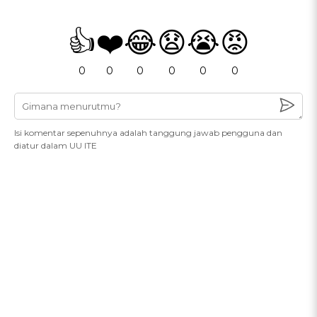
👍
❤️
😂
😧
😭
😡
0
0
0
0
0
0
Isi komentar sepenuhnya adalah tanggung jawab pengguna dan
diatur dalam UU ITE