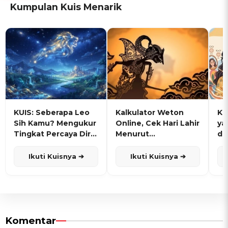
Kumpulan Kuis Menarik
KUIS: Seberapa Leo
Kalkulator Weton
KU
Sih Kamu? Mengukur
Online, Cek Hari Lahir
ya
Tingkat Percaya Diri
Menurut
de
dan Karisma
Penanggalan Jawa
Ikuti Kuisnya ➔
Ikuti Kuisnya ➔
Komentar