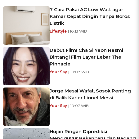
7 Cara Pakai AC Low Watt agar
Kamar Cepat Dingin Tanpa Boros
Listrik
Lifestyle
| 10:13 WIB
Debut Film! Cha Si Yeon Resmi
Bintangi Film Layar Lebar The
Pinnacle
Your Say
| 10:08 WIB
Jorge Messi Wafat, Sosok Penting
di Balik Karier Lionel Messi
Your Say
| 10:07 WIB
Hujan Ringan Diprediksi
Mengguyur Pekanbaru dan Padang