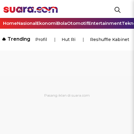
Home
Nasional
Ekonomi
Bola
Otomotif
Entertainment
Tekn
🔥 Trending
Profil
Hut Ri
Reshuffle Kabinet