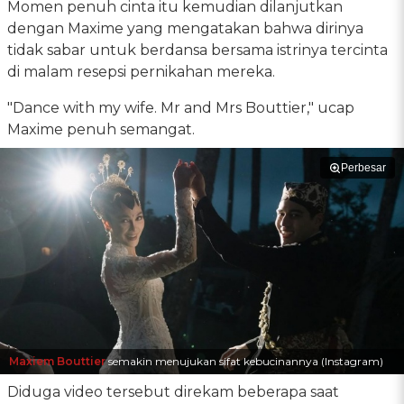
Momen penuh cinta itu kemudian dilanjutkan
dengan Maxime yang mengatakan bahwa dirinya
tidak sabar untuk berdansa bersama istrinya tercinta
di malam resepsi pernikahan mereka.
"Dance with my wife. Mr and Mrs Bouttier," ucap
Maxime penuh semangat.
Perbesar
Maxiem Bouttier
semakin menujukan sifat kebucinannya (Instagram)
Diduga video tersebut direkam beberapa saat