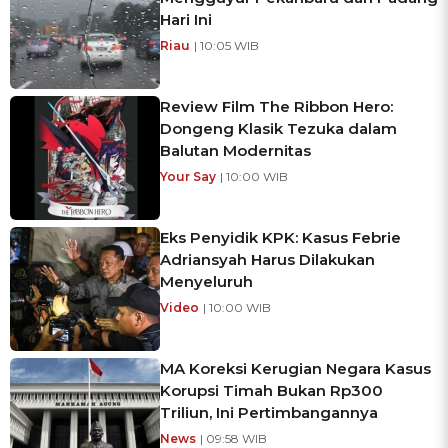
Hari Ini
Riau
| 10:05 WIB
Review Film The Ribbon Hero:
Dongeng Klasik Tezuka dalam
Balutan Modernitas
Your Say
| 10:00 WIB
Eks Penyidik KPK: Kasus Febrie
Adriansyah Harus Dilakukan
Menyeluruh
Video
| 10:00 WIB
MA Koreksi Kerugian Negara Kasus
Korupsi Timah Bukan Rp300
Triliun, Ini Pertimbangannya
News
| 09:58 WIB