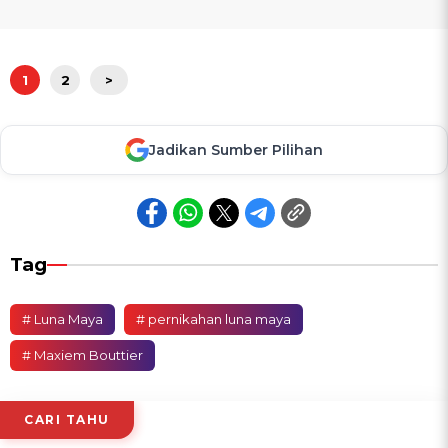
1
2
>
Jadikan Sumber Pilihan
Tag
# Luna Maya
# pernikahan luna maya
# Maxiem Bouttier
CARI TAHU