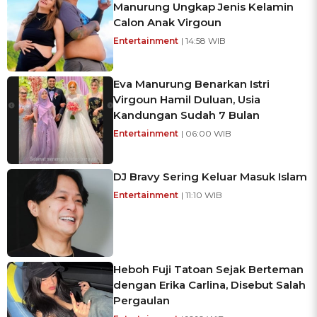
Manurung Ungkap Jenis Kelamin
Calon Anak Virgoun
Entertainment
| 14:58 WIB
Eva Manurung Benarkan Istri
Virgoun Hamil Duluan, Usia
Kandungan Sudah 7 Bulan
Entertainment
| 06:00 WIB
DJ Bravy Sering Keluar Masuk Islam
Entertainment
| 11:10 WIB
Heboh Fuji Tatoan Sejak Berteman
dengan Erika Carlina, Disebut Salah
Pergaulan