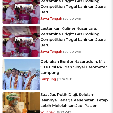
Pertamina Bright Gas Cooking
Competition Tegal Lahirkan Juara
Baru
Jawa Tengah
| 20:00 WIB
Lestarikan Kuliner Nusantara,
Pertamina Bright Gas Cooking
Competition Tegal Lahirkan Juara
Baru
Jawa Tengah
| 20:00 WIB
Gebrakan Bentor Nazaruddin: Misi
50 Kursi PRI dan Sinyal Barometer
Lampung
Lampung
| 19:57 WIB
Saat Jas Putih Diuji: Selelah-
lelahnya Tenaga Kesehatan, Tetap
Lebih Melelahkan Jadi Pasien
Your Say
| 19:23 WIB