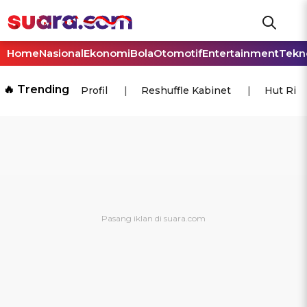
Home
Nasional
Ekonomi
Bola
Otomotif
Entertainment
Tekn
🔥 Trending
Profil
Reshuffle Kabinet
Hut Ri