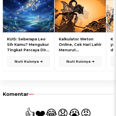
KUIS: Seberapa Leo
Kalkulator Weton
KU
Sih Kamu? Mengukur
Online, Cek Hari Lahir
ya
Tingkat Percaya Diri
Menurut
de
dan Karisma
Penanggalan Jawa
Ikuti Kuisnya ➔
Ikuti Kuisnya ➔
Komentar
👍
❤️
😂
😧
😭
😡