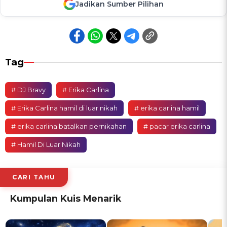
Jadikan Sumber Pilihan
Tag
# DJ Bravy
# Erika Carlina
# Erika Carlina hamil di luar nikah
# erika carlina hamil
# erika carlina batalkan pernikahan
# pacar erika carlina
# Hamil Di Luar Nikah
CARI TAHU
Kumpulan Kuis Menarik