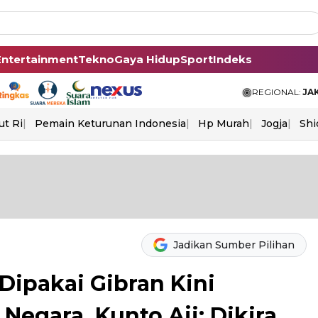
Entertainment
Tekno
Gaya Hidup
Sport
Indeks
REGIONAL:
JA
ut Ri
Pemain Keturunan Indonesia
Hp Murah
Jogja
Shi
Jadikan Sumber Pilihan
Dipakai Gibran Kini
egara, Kunto Aji: Dikira