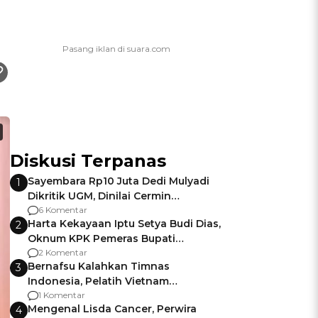
Diskusi Terpanas
Sayembara Rp10 Juta Dedi Mulyadi
1
Dikritik UGM, Dinilai Cermin
Gagalnya Negara Jamin Keamanan
6 Komentar
Harta Kekayaan Iptu Setya Budi Dias,
2
Oknum KPK Pemeras Bupati
Pemalang
2 Komentar
Bernafsu Kalahkan Timnas
3
Indonesia, Pelatih Vietnam
Berencana Pakai Jimat di Pakansari
1 Komentar
Mengenal Lisda Cancer, Perwira
4