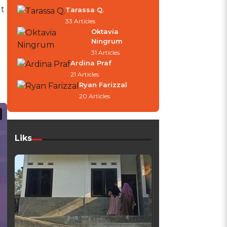
t
Tarassa Q.
33 Articles
Oktavia
Ningrum
31 Articles
Ardina Praf
21 Articles
Ryan Farizzal
20 Articles
Liks