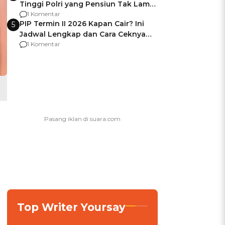
Tinggi Polri yang Pensiun Tak Lama
Usai Jadi Brigjen
1 Komentar
PIP Termin II 2026 Kapan Cair? Ini
5
Jadwal Lengkap dan Cara Ceknya
agar Dana Tidak Hangus!
1 Komentar
Top Writer Yoursay