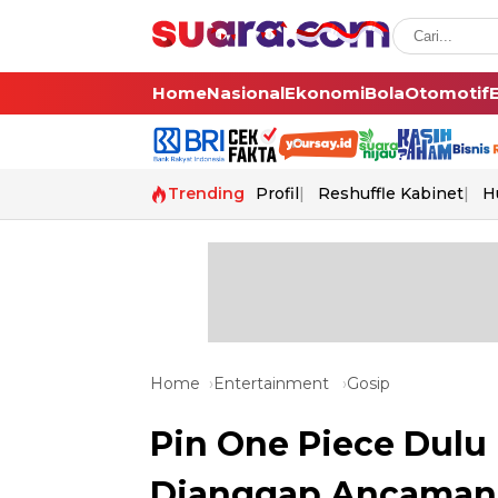
Home
Nasional
Ekonomi
Bola
Otomotif
Trending
Profil
Reshuffle Kabinet
H
Home
Entertainment
Gosip
Pin One Piece Dulu 
Dianggap Ancaman N