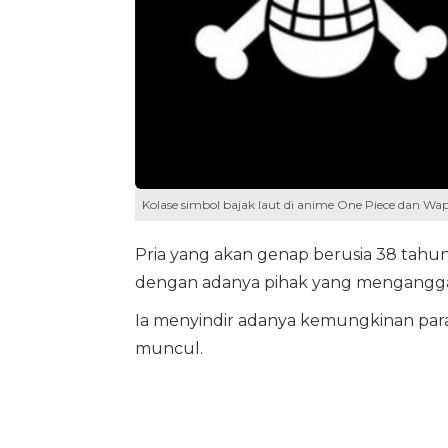
Kolase simbol bajak laut di anime One Piece dan Wa
Pria yang akan genap berusia 38 tahu
dengan adanya pihak yang menganggap
Ia menyindir adanya kemungkinan para
muncul.