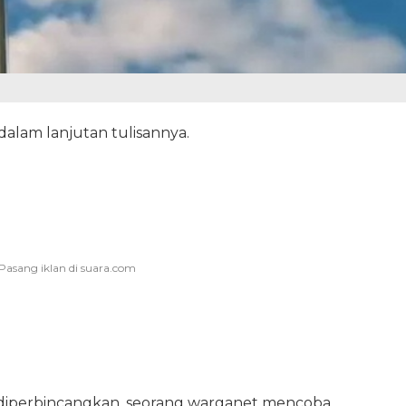
a dalam lanjutan tulisannya.
 diperbincangkan, seorang warganet mencoba