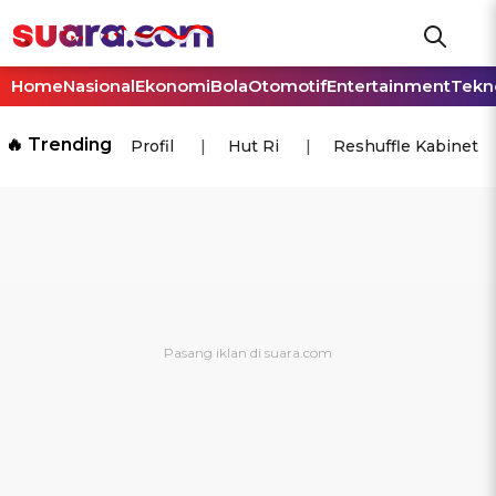
Home
Nasional
Ekonomi
Bola
Otomotif
Entertainment
Tekn
🔥 Trending
Profil
Hut Ri
Reshuffle Kabinet