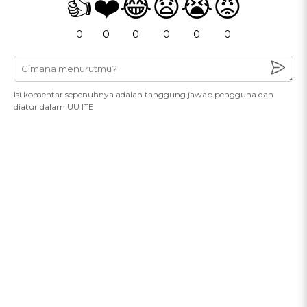
👍
❤️
😂
😧
😭
😡
0
0
0
0
0
0
Isi komentar sepenuhnya adalah tanggung jawab pengguna dan
diatur dalam UU ITE