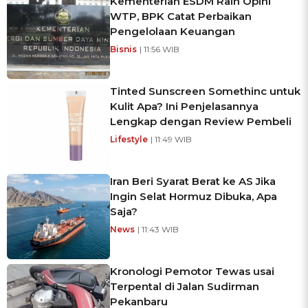
Kementerian ESDM Raih Opini
WTP, BPK Catat Perbaikan
Pengelolaan Keuangan
Bisnis
| 11:56 WIB
Tinted Sunscreen Somethinc untuk
Kulit Apa? Ini Penjelasannya
Lengkap dengan Review Pembeli
Lifestyle
| 11:49 WIB
Iran Beri Syarat Berat ke AS Jika
Ingin Selat Hormuz Dibuka, Apa
Saja?
News
| 11:43 WIB
Kronologi Pemotor Tewas usai
Terpental di Jalan Sudirman
Pekanbaru