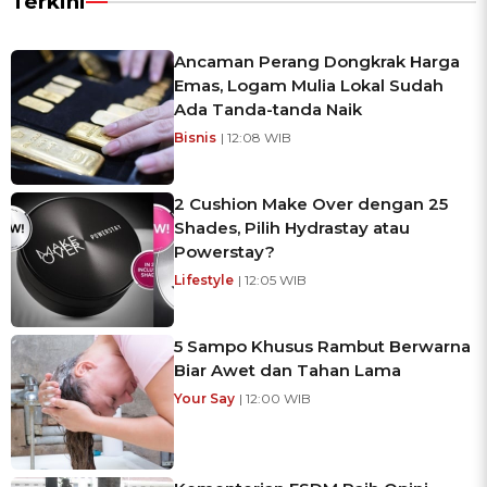
Terkini
Ancaman Perang Dongkrak Harga
Emas, Logam Mulia Lokal Sudah
Ada Tanda-tanda Naik
Bisnis
| 12:08 WIB
2 Cushion Make Over dengan 25
Shades, Pilih Hydrastay atau
Powerstay?
Lifestyle
| 12:05 WIB
5 Sampo Khusus Rambut Berwarna
Biar Awet dan Tahan Lama
Your Say
| 12:00 WIB