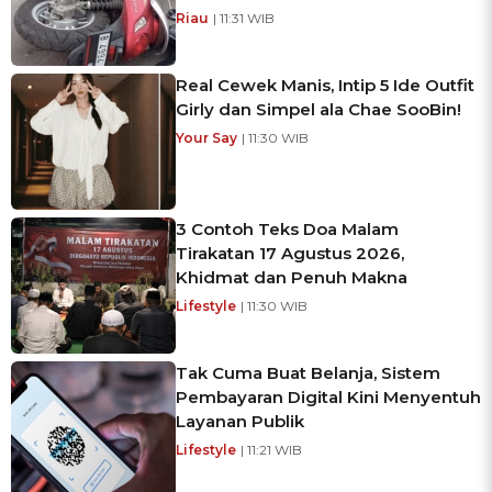
Riau
| 11:31 WIB
Real Cewek Manis, Intip 5 Ide Outfit
Girly dan Simpel ala Chae SooBin!
Your Say
| 11:30 WIB
3 Contoh Teks Doa Malam
Tirakatan 17 Agustus 2026,
Khidmat dan Penuh Makna
Lifestyle
| 11:30 WIB
Tak Cuma Buat Belanja, Sistem
Pembayaran Digital Kini Menyentuh
Layanan Publik
Lifestyle
| 11:21 WIB