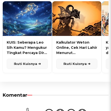
KUIS: Seberapa Leo
Kalkulator Weton
KU
Sih Kamu? Mengukur
Online, Cek Hari Lahir
ya
Tingkat Percaya Diri
Menurut
de
dan Karisma
Penanggalan Jawa
Ikuti Kuisnya ➔
Ikuti Kuisnya ➔
Komentar