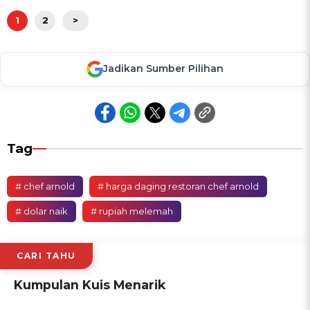
1
2
>
Jadikan Sumber Pilihan
Tag
# chef arnold
# harga daging restoran chef arnold
# dolar naik
# rupiah melemah
CARI TAHU
Kumpulan Kuis Menarik