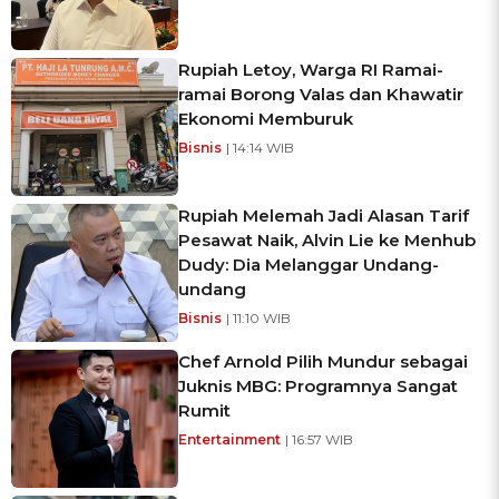
Rupiah Letoy, Warga RI Ramai-
ramai Borong Valas dan Khawatir
Ekonomi Memburuk
Bisnis
| 14:14 WIB
Rupiah Melemah Jadi Alasan Tarif
Pesawat Naik, Alvin Lie ke Menhub
Dudy: Dia Melanggar Undang-
undang
Bisnis
| 11:10 WIB
Chef Arnold Pilih Mundur sebagai
Juknis MBG: Programnya Sangat
Rumit
Entertainment
| 16:57 WIB