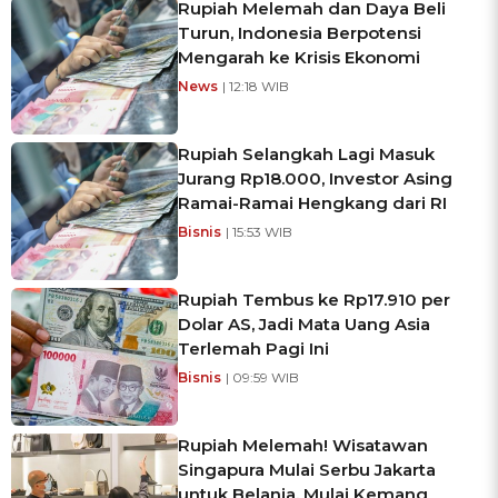
Rupiah Melemah dan Daya Beli
Turun, Indonesia Berpotensi
Mengarah ke Krisis Ekonomi
News
| 12:18 WIB
Rupiah Selangkah Lagi Masuk
Jurang Rp18.000, Investor Asing
Ramai-Ramai Hengkang dari RI
Bisnis
| 15:53 WIB
Rupiah Tembus ke Rp17.910 per
Dolar AS, Jadi Mata Uang Asia
Terlemah Pagi Ini
Bisnis
| 09:59 WIB
Rupiah Melemah! Wisatawan
Singapura Mulai Serbu Jakarta
untuk Belanja, Mulai Kemang