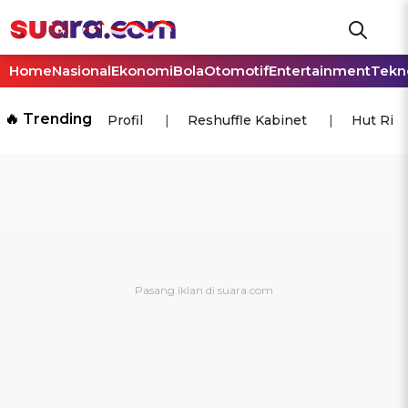
Home
Nasional
Ekonomi
Bola
Otomotif
Entertainment
Tekn
🔥 Trending
Profil
Reshuffle Kabinet
Hut Ri