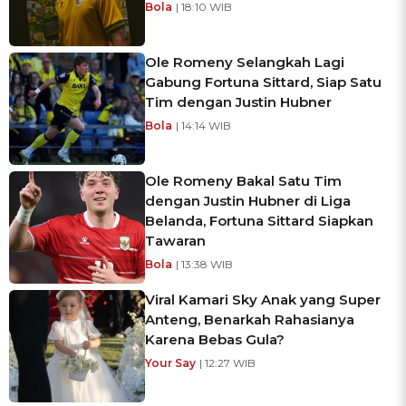
Bola
| 18:10 WIB
Ole Romeny Selangkah Lagi
Gabung Fortuna Sittard, Siap Satu
Tim dengan Justin Hubner
Bola
| 14:14 WIB
Ole Romeny Bakal Satu Tim
dengan Justin Hubner di Liga
Belanda, Fortuna Sittard Siapkan
Tawaran
Bola
| 13:38 WIB
Viral Kamari Sky Anak yang Super
Anteng, Benarkah Rahasianya
Karena Bebas Gula?
Your Say
| 12:27 WIB