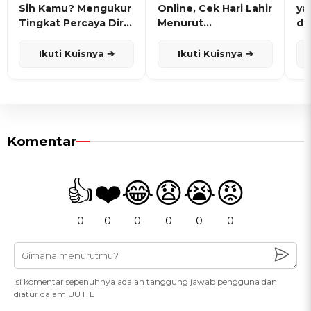
Sih Kamu? Mengukur
Online, Cek Hari Lahir
ya
Tingkat Percaya Diri
Menurut
de
dan Karisma
Penanggalan Jawa
Ikuti Kuisnya ➔
Ikuti Kuisnya ➔
Komentar
👍
❤️
😂
😧
😭
😡
0
0
0
0
0
0
Isi komentar sepenuhnya adalah tanggung jawab pengguna dan
diatur dalam UU ITE