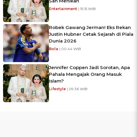
Sah Menikah
Entertainment
| 15:15 WIB
Robek Gawang Jerman! Eks Rekan
Justin Hubner Cetak Sejarah di Piala
Dunia 2026
Bola
| 00:44 WIB
Jennifer Coppen Jadi Sorotan, Apa
Pahala Mengajak Orang Masuk
Islam?
Lifestyle
| 09:36 WIB