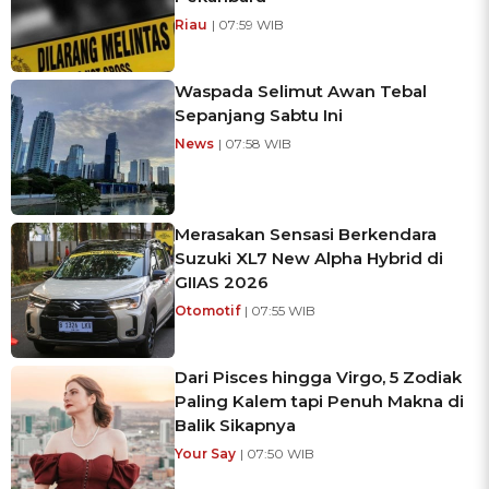
Riau
| 07:59 WIB
Waspada Selimut Awan Tebal
Sepanjang Sabtu Ini
News
| 07:58 WIB
Merasakan Sensasi Berkendara
Suzuki XL7 New Alpha Hybrid di
GIIAS 2026
Otomotif
| 07:55 WIB
Dari Pisces hingga Virgo, 5 Zodiak
Paling Kalem tapi Penuh Makna di
Balik Sikapnya
Your Say
| 07:50 WIB