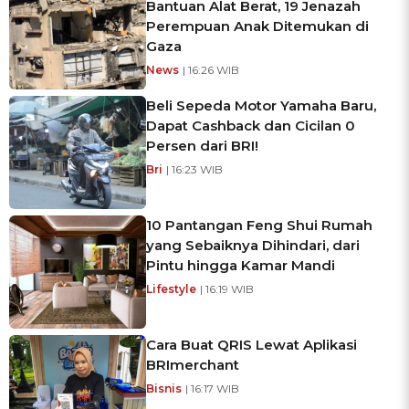
Bantuan Alat Berat, 19 Jenazah
Perempuan Anak Ditemukan di
Gaza
News
| 16:26 WIB
Beli Sepeda Motor Yamaha Baru,
Dapat Cashback dan Cicilan 0
Persen dari BRI!
Bri
| 16:23 WIB
10 Pantangan Feng Shui Rumah
yang Sebaiknya Dihindari, dari
Pintu hingga Kamar Mandi
Lifestyle
| 16:19 WIB
Cara Buat QRIS Lewat Aplikasi
BRImerchant
Bisnis
| 16:17 WIB