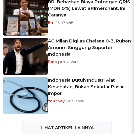
BRI Bebaskan Biaya Potongan QRIS
(MDR 0%) Lewat BRImerchant, Ini
Caranya
Bri
| 16:07 WIB
AC Milan Digilas Chelsea 0-3, Ruben
Amorim Singgung Suporter
Indonesia
Bola
| 16:00 WIB
Indonesia Butuh Industri Alat
Kesehatan, Bukan Sekadar Pasar
Impor
Your Say
| 16:00 WIB
LIHAT ARTIKEL LAINNYA