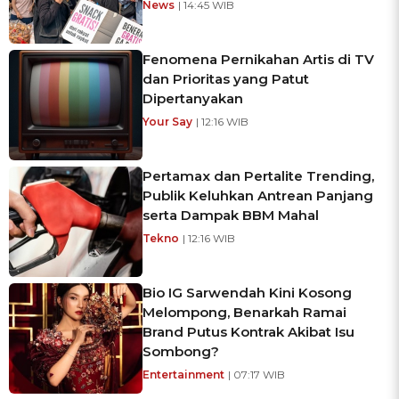
News
| 14:45 WIB
Fenomena Pernikahan Artis di TV
dan Prioritas yang Patut
Dipertanyakan
Your Say
| 12:16 WIB
Pertamax dan Pertalite Trending,
Publik Keluhkan Antrean Panjang
serta Dampak BBM Mahal
Tekno
| 12:16 WIB
Bio IG Sarwendah Kini Kosong
Melompong, Benarkah Ramai
Brand Putus Kontrak Akibat Isu
Sombong?
Entertainment
| 07:17 WIB