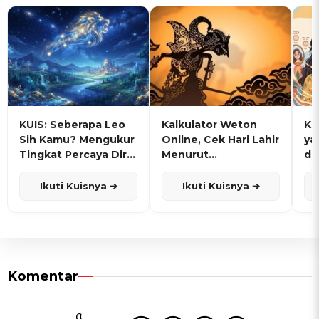
KUIS: Seberapa Leo
Kalkulator Weton
KU
Sih Kamu? Mengukur
Online, Cek Hari Lahir
ya
Tingkat Percaya Diri
Menurut
de
dan Karisma
Penanggalan Jawa
Ikuti Kuisnya ➔
Ikuti Kuisnya ➔
Komentar