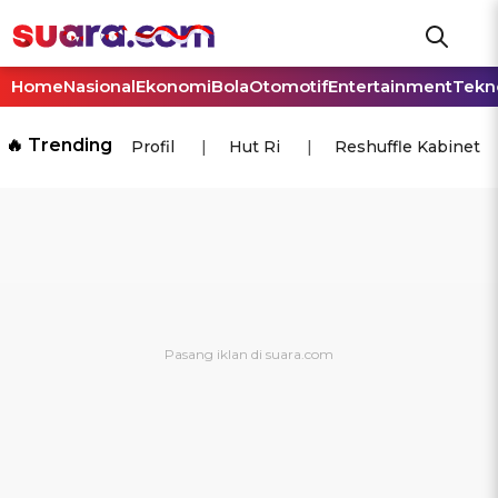
Home
Nasional
Ekonomi
Bola
Otomotif
Entertainment
Tekn
🔥 Trending
Profil
Hut Ri
Reshuffle Kabinet