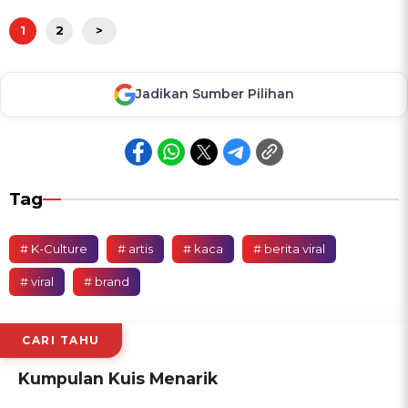
1
2
>
Jadikan Sumber Pilihan
Tag
# K-Culture
# artis
# kaca
# berita viral
# viral
# brand
CARI TAHU
Kumpulan Kuis Menarik