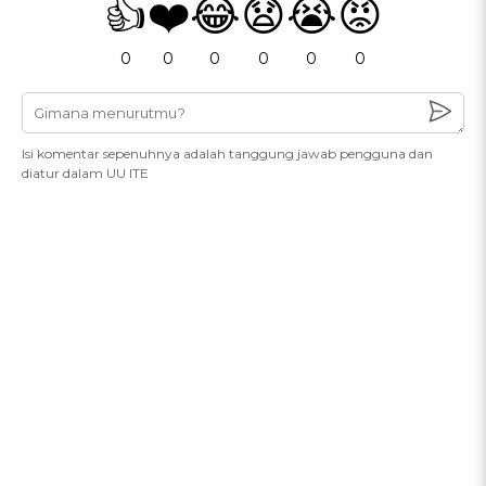
👍
❤️
😂
😧
😭
😡
0
0
0
0
0
0
Isi komentar sepenuhnya adalah tanggung jawab pengguna dan
diatur dalam UU ITE