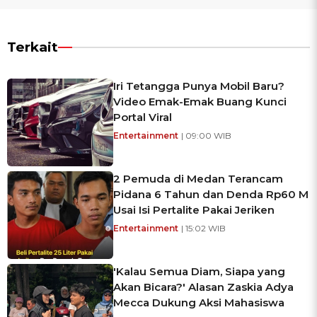
Terkait
Iri Tetangga Punya Mobil Baru?
Video Emak-Emak Buang Kunci
Portal Viral
Entertainment
| 09:00 WIB
2 Pemuda di Medan Terancam
Pidana 6 Tahun dan Denda Rp60 M
Usai Isi Pertalite Pakai Jeriken
Entertainment
| 15:02 WIB
'Kalau Semua Diam, Siapa yang
Akan Bicara?' Alasan Zaskia Adya
Mecca Dukung Aksi Mahasiswa