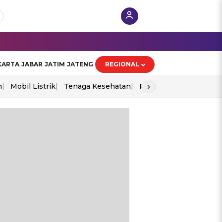
KARTA
JABAR
JATIM
JATENG
REGIONAL
›
n
Mobil Listrik
Tenaga Kesehatan
Piala Aff 2026
Ekono