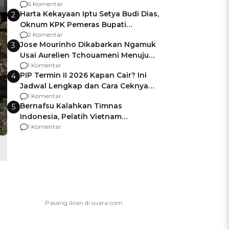
Gagalnya Negara Jamin Keamanan
6 Komentar
Harta Kekayaan Iptu Setya Budi Dias,
2
Oknum KPK Pemeras Bupati
Pemalang
2 Komentar
Jose Mourinho Dikabarkan Ngamuk
3
Usai Aurelien Tchouameni Menuju
Manchester United
1 Komentar
PIP Termin II 2026 Kapan Cair? Ini
4
Jadwal Lengkap dan Cara Ceknya
agar Dana Tidak Hangus!
1 Komentar
Bernafsu Kalahkan Timnas
5
Indonesia, Pelatih Vietnam
Berencana Pakai Jimat di Pakansari
1 Komentar