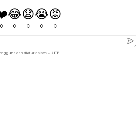
❤️
😂
😧
😭
😡
0
0
0
0
0
engguna dan diatur dalam UU ITE