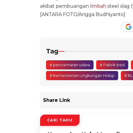
akibat pembuangan
limbah
steel slag 
[ANTARA FOTO/Angga Budhiyanto]
Tag
# pencemaran udara
# Pabrik besi
# Kementerian Lingkungan Hidup
# K
Share Link
CARI TAHU