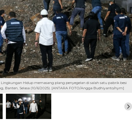
ngkungan Hidup memasang plang penyegelan di salah satu pabrik besi
rang, Banten, Selasa (10/6/2025). [ANTARA FOTO/Angga Budhiyanto/nym]