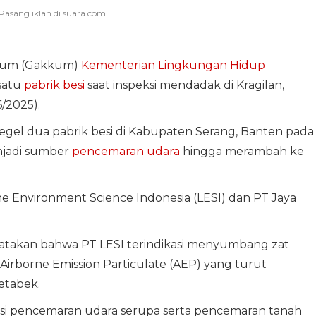
kum (Gakkum)
Kementerian Lingkungan Hidup
satu
pabrik besi
saat inspeksi mendadak di Kragilan,
6/2025).
el dua pabrik besi di Kabupaten Serang, Banten pada
njadi sumber
pencemaran udara
hingga merambah ke
e Environment Science Indonesia (LESI) dan PT Jaya
takan bahwa PT LESI terindikasi menyumbang zat
irborne Emission Particulate (AEP) yang turut
etabek.
asi pencemaran udara serupa serta pencemaran tanah