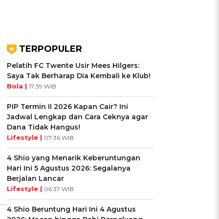
TERPOPULER
Pelatih FC Twente Usir Mees Hilgers:
Saya Tak Berharap Dia Kembali ke Klub!
Bola |
17:39 WIB
UIS: Sepatu Mana yang
KUIS: Seberapa Kenal
PIP Termin II 2026 Kapan Cair? Ini
Cocok dengan
Kamu dengan Si Zodiak
Jadwal Lengkap dan Cara Ceknya agar
Kepribadianmu?
Cancer?
Dana Tidak Hangus!
Lifestyle |
07:36 WIB
Ikuti Kuisnya ➔
Ikuti Kuisnya ➔
4 Shio yang Menarik Keberuntungan
Hari Ini 5 Agustus 2026: Segalanya
Berjalan Lancar
Lifestyle |
06:37 WIB
4 Shio Beruntung Hari Ini 4 Agustus