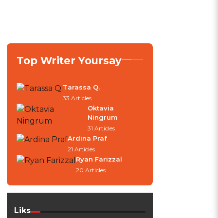
Top Writer Yoursay
Tarassa Q.
33 Articles
Oktavia
Ningrum
31 Articles
Ardina Praf
21 Articles
Ryan Farizzal
20 Articles
Liks