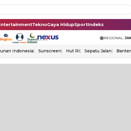
Entertainment
Tekno
Gaya Hidup
Sport
Indeks
REGIONAL:
JA
unan Indonesia
Sunscreen
Hut Ri
Sepatu Jalan
Bante