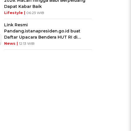
2026: Macan hingga Babi Berpeluang
Dapat Kabar Baik
Lifestyle |
06:23 WIB
Link Resmi
Pandang.istanapresiden.go.id buat
Daftar Upacara Bendera HUT RI di
Istana Negara
News |
12:13 WIB