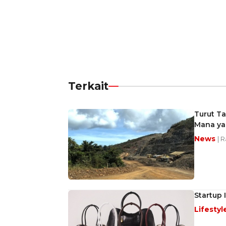
Terkait
Turut T
Mana ya
News
| R
Startup 
Lifestyl