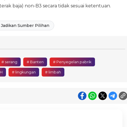
(terak baja) non-B3 secara tidak sesuai ketentuan.
Jadikan Sumber Pilihan
# serang
# Banten
# Penyegelan pabrik
LH
# lingkungan
# limbah