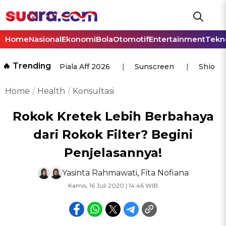
Home
Nasional
Ekonomi
Bola
Otomotif
Entertainment
Tekn
🔥 Trending
Piala Aff 2026
Sunscreen
Shio
Home
Health
Konsultasi
Rokok Kretek Lebih Berbahaya
dari Rokok Filter? Begini
Penjelasannya!
Yasinta Rahmawati
,
Fita Nofiana
Kamis, 16 Juli 2020 | 14:46 WIB