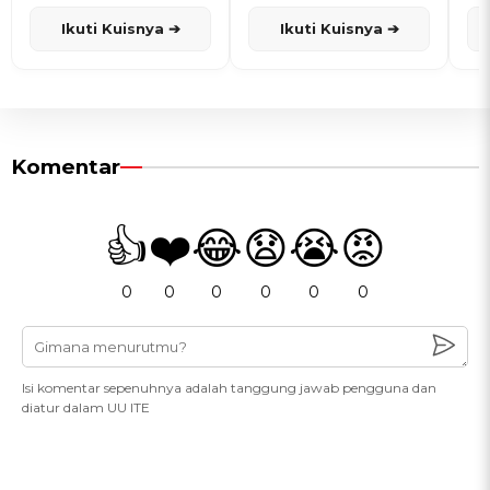
dan Karisma
Penanggalan Jawa
Ikuti Kuisnya ➔
Ikuti Kuisnya ➔
Komentar
👍
❤️
😂
😧
😭
😡
0
0
0
0
0
0
Isi komentar sepenuhnya adalah tanggung jawab pengguna dan
diatur dalam UU ITE