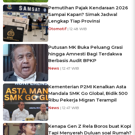
Pemutihan Pajak Kendaraan 2026
Sampai Kapan? Simak Jadwal
Lengkap Tiap Provinsi
Otomotif
| 12:48 WIB
Putusan MK Buka Peluang Grasi
hingga Amnesti Bagi Terdakwa
Berbasis Audit BPKP
News
| 12:47 WIB
Kementerian P2MI Kenalkan Asta
Mandala SMK Go Global, Bidik 500
Ribu Pekerja Migran Terampil
News
| 12:47 WIB
Kenapa Gen Z Rela Boros buat Kopi
Tapi Menyerah Duluan soal Rumah?