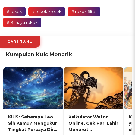
# rokok
# rokok kretek
# rokok filter
# Bahaya rokok
CARI TAHU
Kumpulan Kuis Menarik
KUIS: Seberapa Leo
Kalkulator Weton
KU
Sih Kamu? Mengukur
Online, Cek Hari Lahir
ya
Tingkat Percaya Diri
Menurut
de