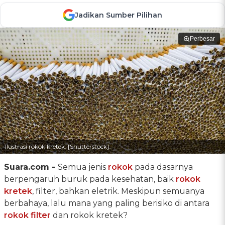
Jadikan Sumber Pilihan
Perbesar
Ilustrasi rokok kretek. [Shutterstock]
Suara.com -
Semua jenis
rokok
pada dasarnya
berpengaruh buruk pada kesehatan, baik
rokok
kretek
, filter, bahkan eletrik. Meskipun semuanya
berbahaya, lalu mana yang paling berisiko di antara
rokok filter
dan rokok kretek?