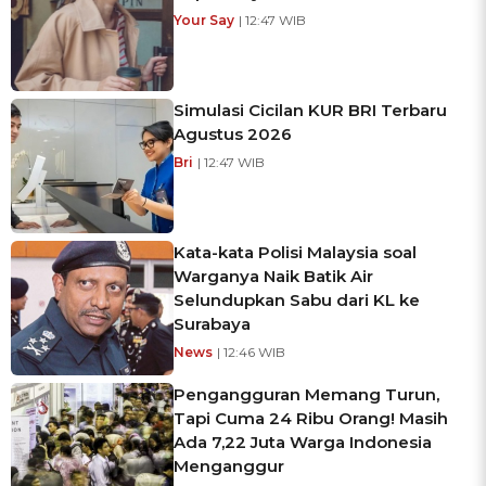
Your Say
| 12:47 WIB
Simulasi Cicilan KUR BRI Terbaru
Agustus 2026
Bri
| 12:47 WIB
Kata-kata Polisi Malaysia soal
Warganya Naik Batik Air
Selundupkan Sabu dari KL ke
Surabaya
News
| 12:46 WIB
Pengangguran Memang Turun,
Tapi Cuma 24 Ribu Orang! Masih
Ada 7,22 Juta Warga Indonesia
Menganggur