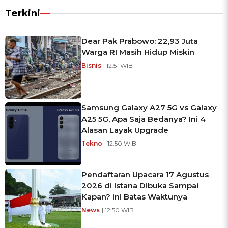
Terkini
Dear Pak Prabowo: 22,93 Juta
Warga RI Masih Hidup Miskin
Bisnis
| 12:51 WIB
Samsung Galaxy A27 5G vs Galaxy
A25 5G, Apa Saja Bedanya? Ini 4
Alasan Layak Upgrade
Tekno
| 12:50 WIB
Pendaftaran Upacara 17 Agustus
2026 di Istana Dibuka Sampai
Kapan? Ini Batas Waktunya
News
| 12:50 WIB