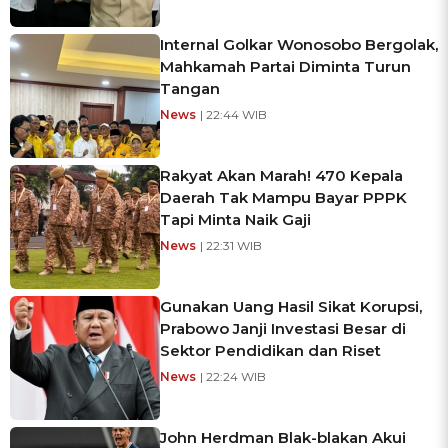
Internal Golkar Wonosobo Bergolak,
Mahkamah Partai Diminta Turun
Tangan
News
| 22:44 WIB
Rakyat Akan Marah! 470 Kepala
Daerah Tak Mampu Bayar PPPK
Tapi Minta Naik Gaji
News
| 22:31 WIB
Gunakan Uang Hasil Sikat Korupsi,
Prabowo Janji Investasi Besar di
Sektor Pendidikan dan Riset
News
| 22:24 WIB
John Herdman Blak-blakan Akui