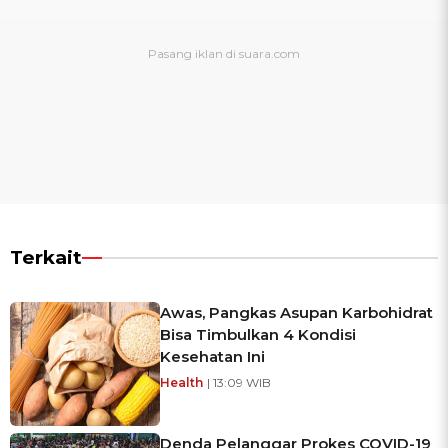
Terkait
Awas, Pangkas Asupan Karbohidrat
Bisa Timbulkan 4 Kondisi
Kesehatan Ini
Health
| 13:09 WIB
Denda Pelanggar Prokes COVID-19