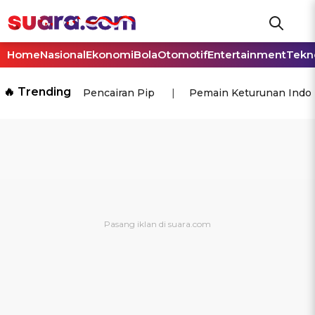
Home
Nasional
Ekonomi
Bola
Otomotif
Entertainment
Tekn
🔥 Trending
Pencairan Pip
Pemain Keturunan Indo