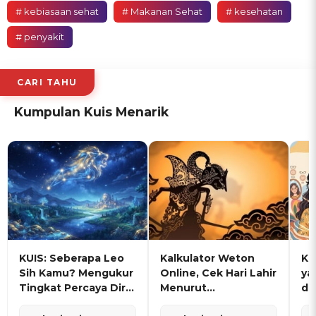
# kebiasaan sehat
# Makanan Sehat
# kesehatan
# penyakit
CARI TAHU
Kumpulan Kuis Menarik
KUIS: Seberapa Leo
Kalkulator Weton
KU
Sih Kamu? Mengukur
Online, Cek Hari Lahir
ya
Tingkat Percaya Diri
Menurut
de
dan Karisma
Penanggalan Jawa