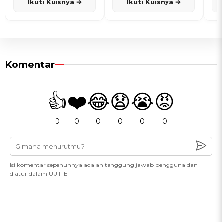
Ikuti Kuisnya ➔
Ikuti Kuisnya ➔
Komentar
👍
❤️
😂
😧
😭
😡
0
0
0
0
0
0
Isi komentar sepenuhnya adalah tanggung jawab pengguna dan
diatur dalam UU ITE