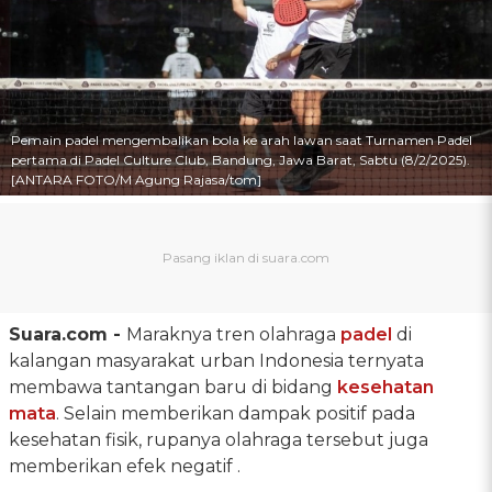
Pemain padel mengembalikan bola ke arah lawan saat Turnamen Padel
pertama di Padel Culture Club, Bandung, Jawa Barat, Sabtu (8/2/2025).
[ANTARA FOTO/M Agung Rajasa/tom]
Suara.com -
Maraknya tren olahraga
padel
di
kalangan masyarakat urban Indonesia ternyata
membawa tantangan baru di bidang
kesehatan
mata
. Selain memberikan dampak positif pada
kesehatan fisik, rupanya olahraga tersebut juga
memberikan efek negatif .