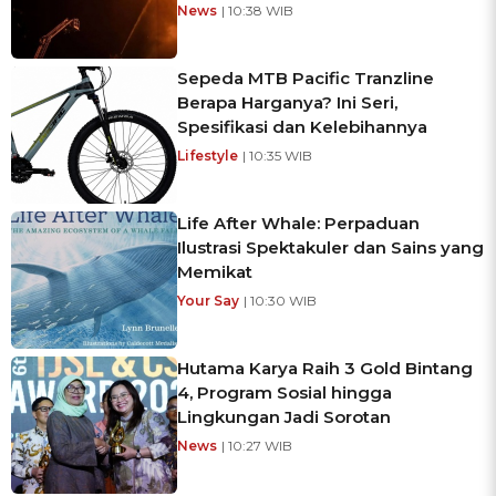
News
| 10:38 WIB
Sepeda MTB Pacific Tranzline
Berapa Harganya? Ini Seri,
Spesifikasi dan Kelebihannya
Lifestyle
| 10:35 WIB
Life After Whale: Perpaduan
Ilustrasi Spektakuler dan Sains yang
Memikat
Your Say
| 10:30 WIB
Hutama Karya Raih 3 Gold Bintang
4, Program Sosial hingga
Lingkungan Jadi Sorotan
News
| 10:27 WIB