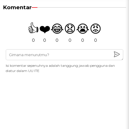
Komentar
👍
❤️
😂
😧
😭
😡
0
0
0
0
0
0
Isi komentar sepenuhnya adalah tanggung jawab pengguna dan
diatur dalam UU ITE