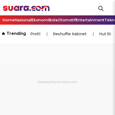
Home
Nasional
Ekonomi
Bola
Otomotif
Entertainment
Tekn
🔥 Trending
Profil
Reshuffle Kabinet
Hut Ri