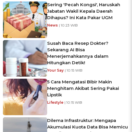
Sering 'Pecah Kongsi', Haruskah
Jabatan Wakil Kepala Daerah
Dihapus? Ini Kata Pakar UGM
News
| 10:23 WIB
Susah Baca Resep Dokter?
Sekarang AI Bisa
Menerjemahkannya dalam
Hitungkan Detik!
Your Say
| 10:15 WIB
5 Cara Mengatasi Bibir Makin
Menghitam Akibat Sering Pakai
Lipstik
Lifestyle
| 10:15 WIB
Dilema Infrastruktur: Mengapa
Akumulasi Kuota Data Bisa Memicu