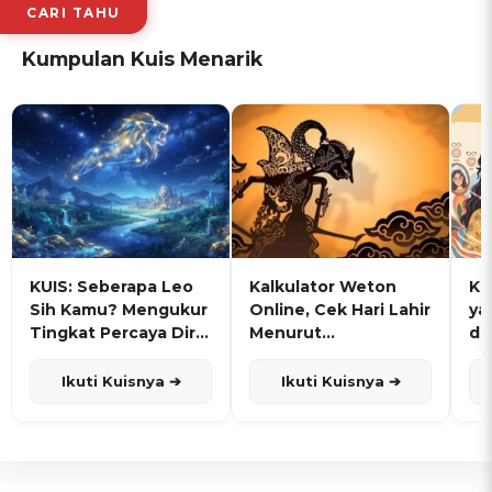
CARI TAHU
Kumpulan Kuis Menarik
KUIS: Seberapa Leo
Kalkulator Weton
KU
Sih Kamu? Mengukur
Online, Cek Hari Lahir
ya
Tingkat Percaya Diri
Menurut
de
dan Karisma
Penanggalan Jawa
Ikuti Kuisnya ➔
Ikuti Kuisnya ➔